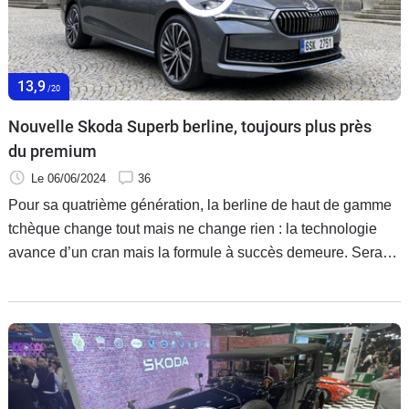
Flottes
Auto
13,9
Services
/20
Nouvelle Skoda Superb berline, toujours plus près
Forum
du premium
Le 06/06/2024
36
Moto
Pour sa quatrième génération, la berline de haut de gamme
tchèque change tout mais ne change rien : la technologie
Marques
avance d’un cran mais la formule à succès demeure. Sera-
ce suffisant pour résister aux assauts des SUV, de plus en
plus plébiscités par la clientèle ? Réponse avec l’essai de la
2.0 TDI 4x4 Laurin&Klement.