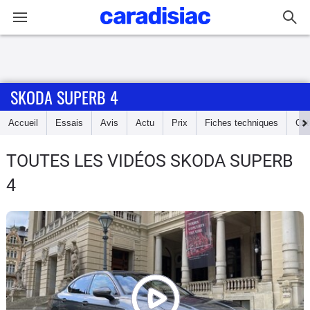
Connexion / Inscription
SKODA SUPERB 4
Accueil
Accueil
Essais
Avis
Actu
Prix
Fiches techniques
Cot
Actu
TOUTES LES VIDÉOS SKODA SUPERB
Essais
4
Guide
d'achat
Electriques
Utilitaires