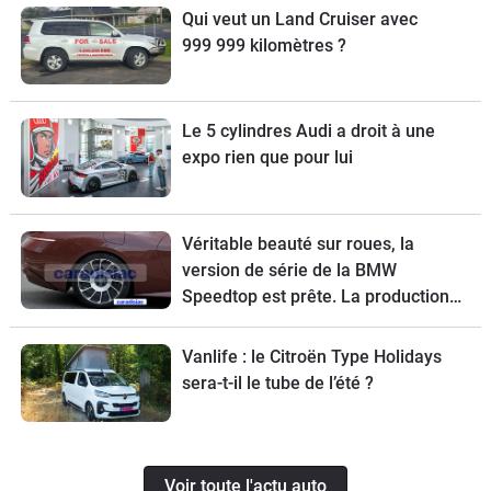
Qui veut un Land Cruiser avec
999 999 kilomètres ?
Le 5 cylindres Audi a droit à une
expo rien que pour lui
Véritable beauté sur roues, la
version de série de la BMW
Speedtop est prête. La production
de ce break de chasse sera limitée à
70 exemplaires.
Vanlife : le Citroën Type Holidays
sera-t-il le tube de l’été ?
Voir toute l'actu auto