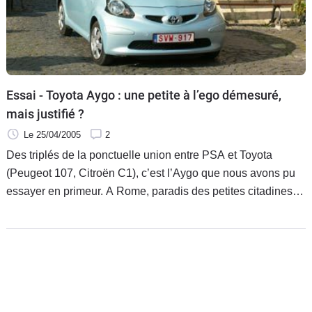
Flottes
Auto
Services
Essai - Toyota Aygo : une petite à l’ego démesuré,
Forum
mais justifié ?
Le 25/04/2005
2
Moto
Des triplés de la ponctuelle union entre PSA et Toyota
(Peugeot 107, Citroën C1), c’est l’Aygo que nous avons pu
Marques
essayer en primeur. A Rome, paradis des petites citadines
où la Panda et la Smart ont remplacé la mythique Fiat 500. A
t-elle les moyens de devenir à son tour la coqueluche de la
jeunesse romaine et des autres grandes métropoles
européennes ?