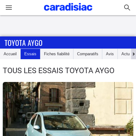
Connexion / Inscription
TOYOTA AYGO
Accueil
Accueil
Essais
Fiches fiabilité
Comparatifs
Avis
Actu
Actu
TOUS LES ESSAIS TOYOTA AYGO
Essais
Guide
d'achat
Electriques
Utilitaires