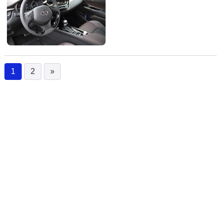
1
2
»
(current)