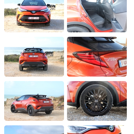
Flottes
Auto
Services
Forum
Moto
Marques