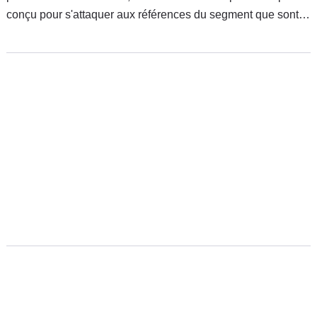
conçu pour s'attaquer aux références du segment que sont
les Opel Meriva et autres Citroën C3 Picasso. Voilà
maintenant tous les tarifs de ce nouveau concurrent
japonais.