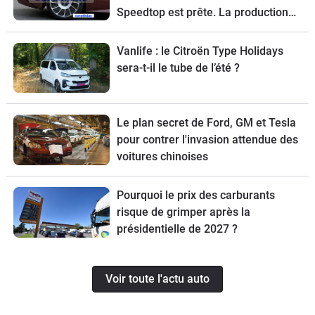
Speedtop est prête. La production
de ce break de chasse sera limitée à
70 exemplaires.
Vanlife : le Citroën Type Holidays
sera-t-il le tube de l’été ?
Le plan secret de Ford, GM et Tesla
pour contrer l'invasion attendue des
voitures chinoises
Pourquoi le prix des carburants
risque de grimper après la
présidentielle de 2027 ?
Voir toute l'actu auto