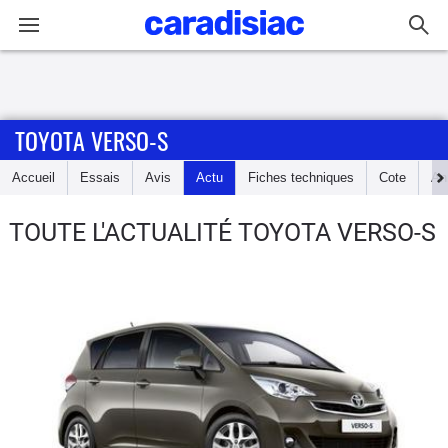
Connexion / Inscription
TOYOTA VERSO-S
Accueil
Accueil
Essais
Avis
Actu
Fiches techniques
Cote
An
Actu
TOUTE L'ACTUALITÉ TOYOTA VERSO-S
Essais
Guide
d'achat
Electriques
Utilitaires