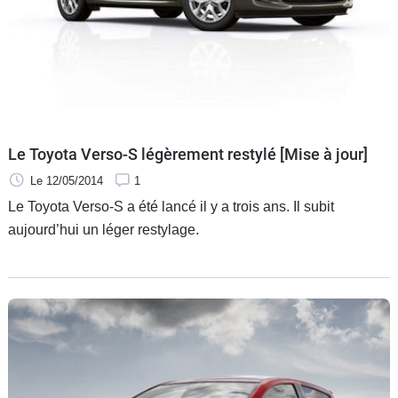
Flottes
Auto
Services
Forum
Le Toyota Verso-S légèrement restylé [Mise à jour]
Moto
Le 12/05/2014
1
Le Toyota Verso-S a été lancé il y a trois ans. Il subit
Marques
aujourd’hui un léger restylage.