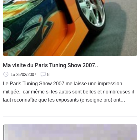
Flottes
Auto
Services
Forum
Moto
Ma visite du Paris Tuning Show 2007..
Le 25/02/2007
8
Marques
Le Paris Tuning Show 2007 me laisse une impression
mitigée.. car même si les autos sont belles et nombreuses il
faut reconnaître que les exposants (enseigne pro) ont
vraiment désertés les allées du salon.. on savait que
certaines entreprises