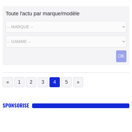
Toute l'actu par marque/modèle
OK
«
1
2
3
4
5
»
(current)
SPONSORISE