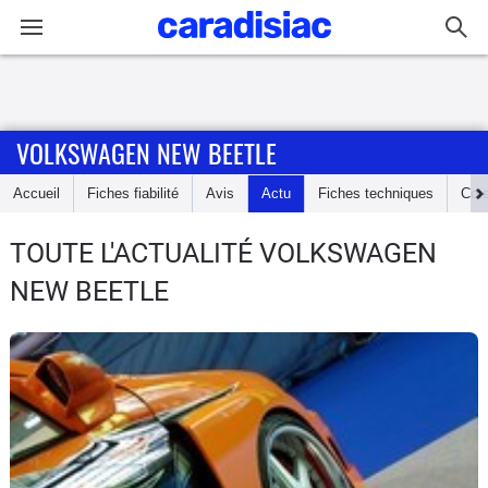
Connexion / Inscription
VOLKSWAGEN NEW BEETLE
Accueil
Accueil
Fiches fiabilité
Avis
Actu
Fiches techniques
Cot
Actu
TOUTE L'ACTUALITÉ VOLKSWAGEN
Essais
NEW BEETLE
Guide
d'achat
Electriques
Utilitaires