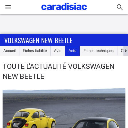
Connexion / Inscription
VOLKSWAGEN NEW BEETLE
Accueil
Accueil
Fiches fiabilité
Avis
Actu
Fiches techniques
Cot
Actu
TOUTE L'ACTUALITÉ VOLKSWAGEN
Essais
NEW BEETLE
Guide
d'achat
Electriques
Utilitaires