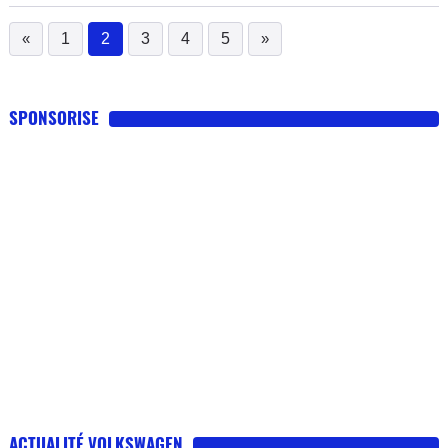
«
1
2
3
4
5
»
(current)
SPONSORISE
ACTUALITÉ VOLKSWAGEN