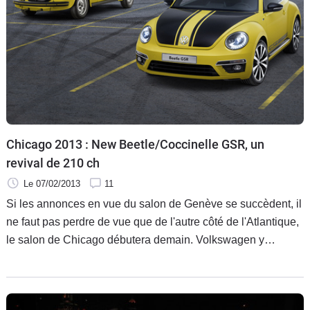
Flottes
Auto
Services
Forum
Moto
Chicago 2013 : New Beetle/Coccinelle GSR, un
revival de 210 ch
Marques
Le 07/02/2013
11
Si les annonces en vue du salon de Genève se succèdent, il
ne faut pas perdre de vue que de l'autre côté de l'Atlantique,
le salon de Chicago débutera demain. Volkswagen y
présentera une série limitée de la nouvelle Coccinelle
(toujours appelée New Beetle là-bas) disposant de 210 ch et
rappelant un ancien modèle, la Yellow Black Racer. Cette