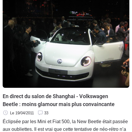
version revival s'appellera quant à elle GSR.
En direct du salon de Shanghai - Volkswagen
Beetle : moins glamour mais plus convaincante
Le 19/04/2011
33
Éclipsée par les Mini et Fiat 500, la New Beetle était passée
aux oubliettes. Il est vrai que cette tentative de néo-rétro n’a