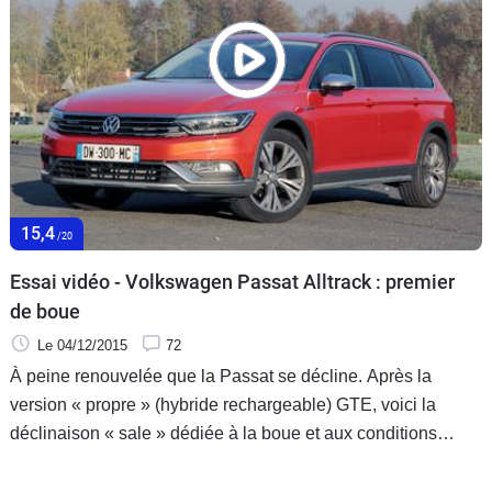
15,4
/20
Essai vidéo - Volkswagen Passat Alltrack : premier
de boue
Le 04/12/2015
72
À peine renouvelée que la Passat se décline. Après la
version « propre » (hybride rechargeable) GTE, voici la
déclinaison « sale » dédiée à la boue et aux conditions
difficiles. Ce break baroudeur équipé de 4 roues motrices
est-il aussi polyvalent qu’un SUV classique ?