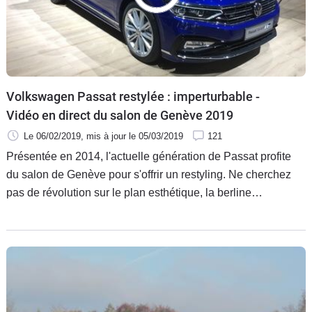
Flottes
Auto
Services
Volkswagen Passat restylée : imperturbable -
Forum
Vidéo en direct du salon de Genève 2019
Le 06/02/2019
, mis à jour
le 05/03/2019
121
Moto
Présentée en 2014, l'actuelle génération de Passat profite
du salon de Genève pour s'offrir un restyling. Ne cherchez
Marques
pas de révolution sur le plan esthétique, la berline
allemande fait surtout le plein de technologies . Première
sortie européenne.