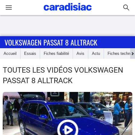
Connexion / Inscription
VOLKSWAGEN PASSAT 8 ALLTRACK
Accueil
Accueil
Essais
Fiches fiabilité
Avis
Actu
Fiches techniq
Actu
TOUTES LES VIDÉOS VOLKSWAGEN
Essais
PASSAT 8 ALLTRACK
Guide
d'achat
Electriques
Utilitaires