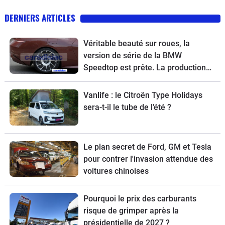
DERNIERS ARTICLES
Véritable beauté sur roues, la
version de série de la BMW
Speedtop est prête. La production
de ce break de chasse sera limitée à
70 exemplaires.
Vanlife : le Citroën Type Holidays
sera-t-il le tube de l’été ?
Le plan secret de Ford, GM et Tesla
pour contrer l'invasion attendue des
voitures chinoises
Pourquoi le prix des carburants
risque de grimper après la
présidentielle de 2027 ?