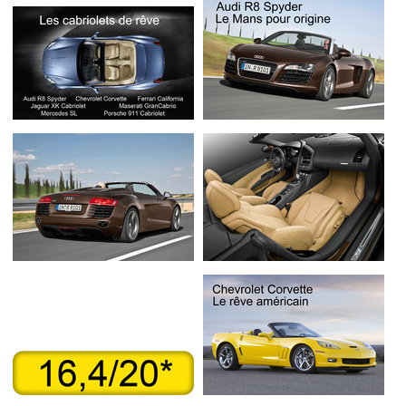
Flottes
Auto
Services
Forum
Moto
Marques