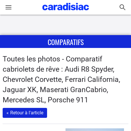
Connexion / Inscription
COMPARATIFS
Accueil
Actu
Toutes les photos - Comparatif
cabriolets de rêve : Audi R8 Spyder,
Essais
Chevrolet Corvette, Ferrari California,
Guide
Jaguar XK, Maserati GranCabrio,
d'achat
Mercedes SL, Porsche 911
Electriques
«
Retour à l'article
Utilitaires