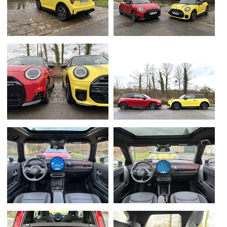
Flottes
Auto
Services
Forum
Moto
Marques