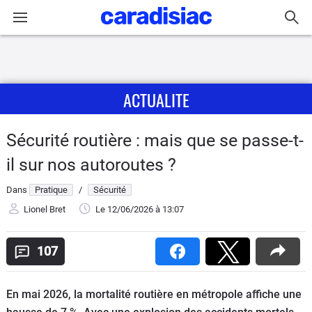
Connexion / Inscription
ACTUALITE
Accueil
Actu
Sécurité routière : mais que se passe-t-
il sur nos autoroutes ?
Essais
Dans
Pratique
/
Sécurité
Guide
Lionel Bret
Le 12/06/2026
à 13:07
d'achat
107
Electriques
Utilitaires
En mai 2026, la mortalité routière en métropole affiche une