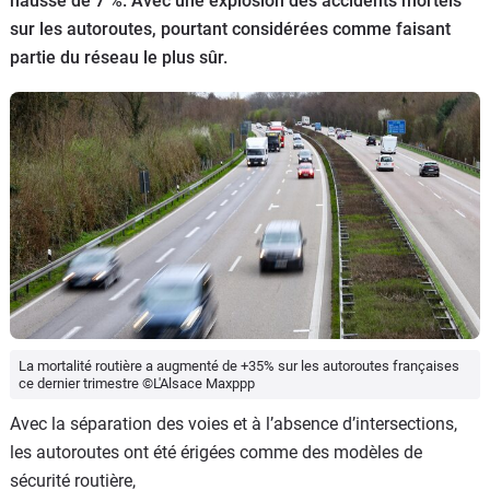
hausse de 7 %. Avec une explosion des accidents mortels
Flottes
sur les autoroutes, pourtant considérées comme faisant
Auto
partie du réseau le plus sûr.
Services
Forum
Moto
Marques
La mortalité routière a augmenté de +35% sur les autoroutes françaises
ce dernier trimestre ©L'Alsace Maxppp
Avec la séparation des voies et à l’absence d’intersections,
les autoroutes ont été érigées comme des modèles de
sécurité routière,