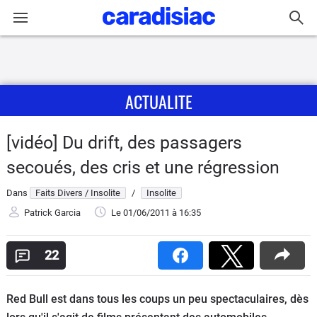
Connexion / Inscription
ACTUALITE
Accueil
Actu
[vidéo] Du drift, des passagers
secoués, des cris et une régression
Essais
Dans
Faits Divers / Insolite
/
Insolite
Guide
Patrick Garcia
Le 01/06/2011
à 16:35
d'achat
22
Electriques
Utilitaires
Red Bull est dans tous les coups un peu spectaculaires, dès