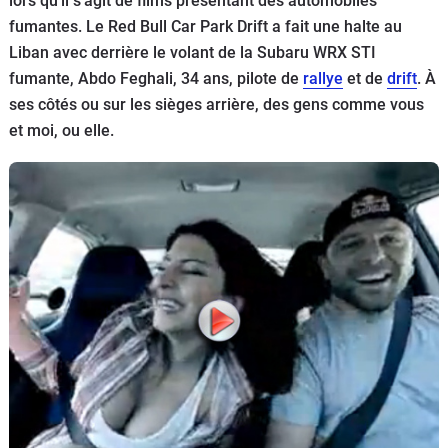
lors qu'il s'agit de films présentant des automobiles
Flottes
fumantes. Le Red Bull Car Park Drift a fait une halte au
Auto
Liban avec derrière le volant de la Subaru WRX STI
fumante, Abdo Feghali, 34 ans, pilote de
rallye
et de
drift
. À
Services
ses côtés ou sur les sièges arrière, des gens comme vous
et moi, ou elle.
Forum
Moto
Marques