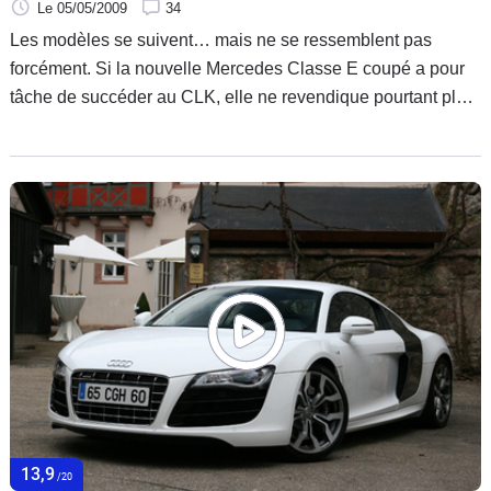
Le 05/05/2009
34
Les modèles se suivent… mais ne se ressemblent pas
forcément. Si la nouvelle Mercedes Classe E coupé a pour
tâche de succéder au CLK, elle ne revendique pourtant plus
la même philosophie. Le sport s’efface, à l’image du gel de
la version AMG, au profit d’un niveau de confort et de
sécurité exceptionnel. Un registre différent pour stopper la
suprématie de l'Audi A5?
13,9
/20