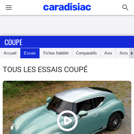
Connexion / Inscription
COUPE
Accueil
Accueil
Essais
Fiches fiabilité
Comparatifs
Avis
Actu
Actu
TOUS LES ESSAIS COUPÉ
Essais
Guide
d'achat
Electriques
Utilitaires