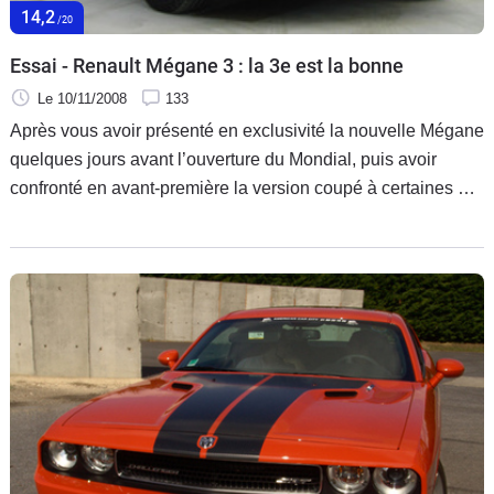
14,2
/20
Essai - Renault Mégane 3 : la 3e est la bonne
Le 10/11/2008
133
Après vous avoir présenté en exclusivité la nouvelle Mégane
quelques jours avant l’ouverture du Mondial, puis avoir
confronté en avant-première la version coupé à certaines de
ses concurrentes directes la semaine dernière, place
maintenant aux premiers essais dynamiques. Alors le
comportement de cette nouvelle Mégane est-il aussi réussi
que son design? Réponse. vdc44899 La Renault Mégane
est sans aucun doute possible, la berline française la plus
attendue de cette fin d’année 2008. Dévoilée en grande
pompe à l’occasion du Mondial, la 3e génération de Mégane
apparaît par certains cotés comme une bouée de sauvetage
pour Renault qui traverse actuellement comme la plupart des
constructeurs automobiles d’ailleurs, une grave crise.