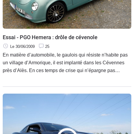
Flottes
Auto
Services
Essai - PGO Hemera : drôle de cévenole
Forum
Le 30/06/2009
25
En matière d’automobile, le gaulois qui résiste n’habite pas
Moto
un village d’Armorique, il est implanté dans les Cévennes
près d’Alès. En ces temps de crise qui n’épargne pas
Marques
(surtout pas) les petits artisans, PGO résiste, plie, courbe
l’échine, et se relève dès que possible pour continuer à
évoluer et se développer. C’est une question de survie.