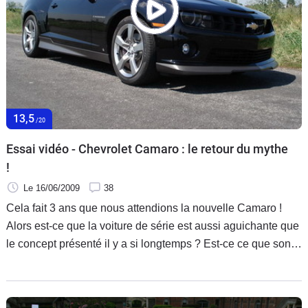
13,5
/20
Essai vidéo - Chevrolet Camaro : le retour du mythe
!
Le 16/06/2009
38
Cela fait 3 ans que nous attendions la nouvelle Camaro !
Alors est-ce que la voiture de série est aussi aguichante que
le concept présenté il y a si longtemps ? Est-ce ce que son
V8 est aussi envoûtant que celui d'une Dodge Challenger ?
L'attente en valait la peine ? Nous allons tenter de répondre
à toutes ces questions, moteur !