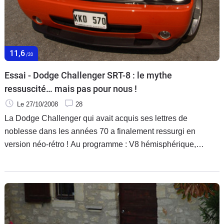
Ajoutez à ce contexte économique et social morose, des
modèles qui ne rencontrent pas le succès escompté
(Laguna), d’autres dont les ventes chutent de façon
importante (Espace), des fermetures d’usines et on
11,6
comprend mieux pourquoi cette nouvelle Mégane est
/20
attendue comme le messie du losange.
Essai - Dodge Challenger SRT-8 : le mythe
ressuscité… mais pas pour nous !
Le 27/10/2008
28
La Dodge Challenger qui avait acquis ses lettres de
noblesse dans les années 70 a finalement ressurgi en
version néo-rétro ! Au programme : V8 hémisphérique,
physique ostentatoire, et plaisir à tous les étages… Mais une
fois de plus, ce revival n’est réservé qu’à nos amis d’outre-
Atlantique !