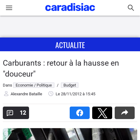
Connexion / Inscription
ACTUALITE
Accueil
Actu
Carburants : retour à la hausse en
"douceur"
Essais
Dans
Economie / Politique
/
Budget
Guide
Alexandre Bataille
Le 28/11/2012
à 15:45
d'achat
12
Electriques
Utilitaires