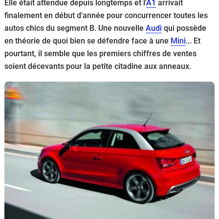
Elle était attendue depuis longtemps et l'
A1
arrivait
Flottes
finalement en début d'année pour concurrencer toutes les
Auto
autos chics du segment B. Une nouvelle
Audi
qui possède
en théorie de quoi bien se défendre face à une
Mini
... Et
Services
pourtant, il semble que les premiers chiffres de ventes
soient décevants pour la petite citadine aux anneaux.
Forum
Moto
Marques