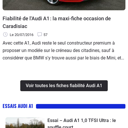
Fiabilité de l'Audi A1 : la maxi-fiche occasion de
Caradisiac
Le 20/07/2016
57
Avec cette A1, Audi reste le seul constructeur premium à
proposer un modèle sur le créneau des citadines, sauf à
considérer que BMW s'y trouve aussi par le biais de Mini, et
Mercedes par celui de Smart ! Héritière de l'A2, dont la
commercialisation s'est arrêtée en 2005 faute de succès, l'A1
est une citadine plus classique, qui n'a pas l'aspect
Voir toutes les fiches fiabilité Audi A1
"minispace" de l'A2.
ESSAIS AUDI A1
Essai – Audi A1 1,0 TFSI Ultra : le
souffle court