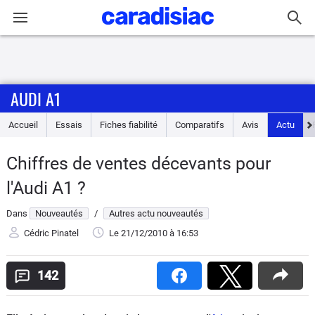
Connexion / Inscription
AUDI A1
Accueil
Accueil
Essais
Fiches fiabilité
Comparatifs
Avis
Actu
Actu
Chiffres de ventes décevants pour
Essais
l'Audi A1 ?
Guide
Dans
Nouveautés
/
Autres actu nouveautés
d'achat
Cédric Pinatel
Le 21/12/2010
à 16:53
Electriques
142
Utilitaires