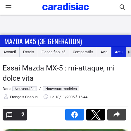
Connexion / Inscription
MAZDA MX5 (3E GENERATION)
Accueil
Accueil
Essais
Fiches fiabilité
Comparatifs
Avis
Actu
Actu
Essai Mazda MX-5 : mi-attaque, mi
Essais
dolce vita
Guide
Dans
Nouveautés
/
Nouveaux modèles
d'achat
François Chapus
Le 18/11/2005
à 16:44
Electriques
2
Utilitaires