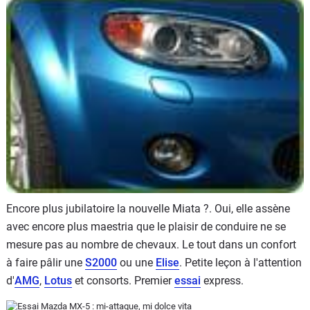
Flottes
Auto
Services
Forum
Moto
Marques
Encore plus jubilatoire la nouvelle Miata ?. Oui, elle assène
avec encore plus maestria que le plaisir de conduire ne se
mesure pas au nombre de chevaux. Le tout dans un confort
à faire pâlir une
S2000
ou une
Elise
. Petite leçon à l'attention
d'
AMG
,
Lotus
et consorts. Premier
essai
express.