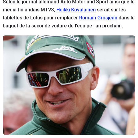
Selon le journal allemand Auto Motor und Sport ainsi que le
Flottes
média finlandais MTV3,
Heikki Kovalainen
serait sur les
Auto
tablettes de Lotus pour remplacer
Romain Grosjean
dans le
baquet de la seconde voiture de l'équipe l'an prochain.
Services
Forum
Moto
Marques