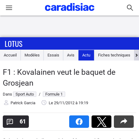
Connexion / Inscription
LOTUS
Accueil
Accueil
Modèles
Essais
Avis
Actu
Fiches techniques
Actu
F1 : Kovalainen veut le baquet de
Essais
Grosjean
Guide
Dans
Sport Auto
/
Formule 1
d'achat
Patrick Garcia
Le 29/11/2012
à 19:19
Electriques
61
Utilitaires