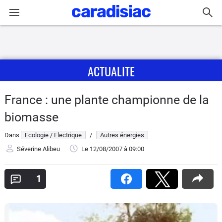
Connexion / Inscription
ACTUALITE
Accueil
Actu
France : une plante championne de la
biomasse
Essais
Dans
Ecologie / Electrique
/
Autres énergies
Guide
Séverine Alibeu
Le 12/08/2007
à 09:00
d'achat
1
Electriques
Utilitaires