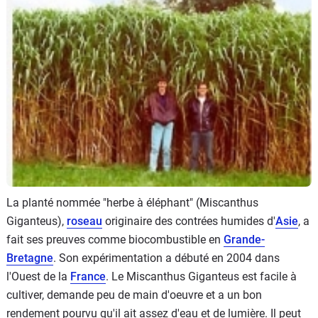
Flottes
Auto
Services
Forum
Moto
Marques
La planté nommée "herbe à éléphant" (Miscanthus
Giganteus),
roseau
originaire des contrées humides d'
Asie
, a
fait ses preuves comme biocombustible en
Grande-
Bretagne
. Son expérimentation a débuté en 2004 dans
l'Ouest de la
France
. Le Miscanthus Giganteus est facile à
cultiver, demande peu de main d'oeuvre et a un bon
rendement pourvu qu'il ait assez d'eau et de lumière. Il peut