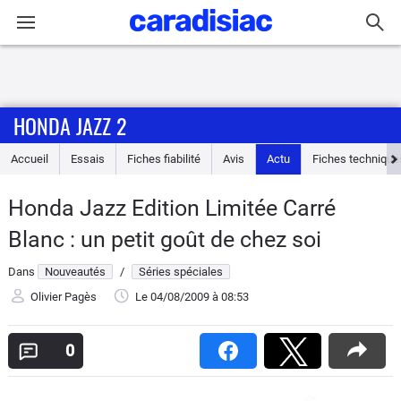
Connexion / Inscription
HONDA JAZZ 2
Accueil
Accueil
Essais
Fiches fiabilité
Avis
Actu
Fiches technique
Actu
Honda Jazz Edition Limitée Carré
Essais
Blanc : un petit goût de chez soi
Guide
Dans
Nouveautés
/
Séries spéciales
d'achat
Olivier Pagès
Le 04/08/2009
à 08:53
Electriques
0
Utilitaires