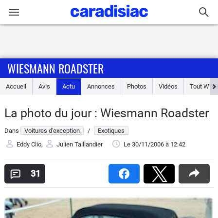
Connexion / Inscription
WIESMANN ROADSTER
Accueil
Accueil
Avis
Actu
Annonces
Photos
Vidéos
Tout
WIE
Actu
La photo du jour : Wiesmann Roadster
Essais
Dans
Voitures d'exception
/
Exotiques
Guide
Eddy Clio
,
Julien Taillandier
Le 30/11/2006
à 12:42
d'achat
31
Electriques
Utilitaires