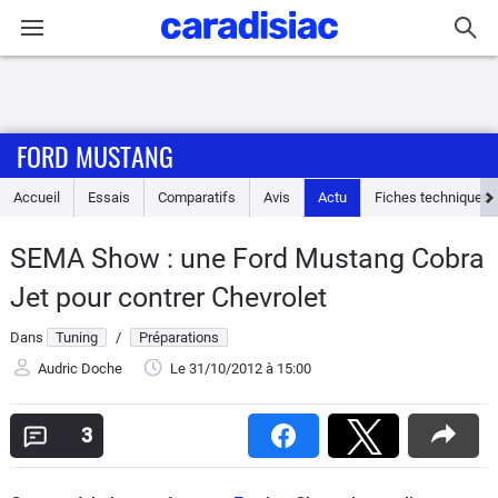
Connexion / Inscription
FORD MUSTANG
Accueil
Accueil
Essais
Comparatifs
Avis
Actu
Fiches techniques
Actu
SEMA Show : une Ford Mustang Cobra
Essais
Jet pour contrer Chevrolet
Guide
Dans
Tuning
/
Préparations
d'achat
Audric Doche
Le 31/10/2012
à 15:00
Electriques
3
Utilitaires