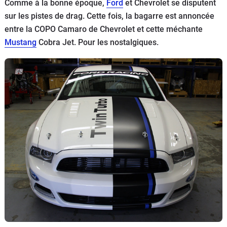
Comme à la bonne époque,
Ford
et Chevrolet se disputent
Flottes
sur les pistes de drag. Cette fois, la bagarre est annoncée
Auto
entre la COPO Camaro de Chevrolet et cette méchante
Mustang
Cobra Jet. Pour les nostalgiques.
Services
Forum
Moto
Marques