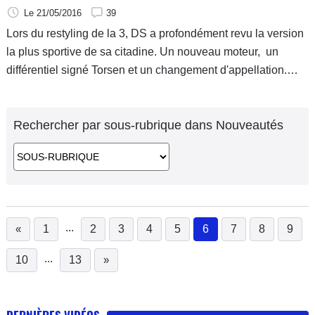
Le 21/05/2016
39
Lors du restyling de la 3, DS a profondément revu la version
la plus sportive de sa citadine. Un nouveau moteur, un
différentiel signé Torsen et un changement d'appellation.
Revue de fond en comble, est-ce suffisant pour rivaliser avec
la référence de la catégorie : la Peugeot 208 GTi by Peugeot
Rechercher par sous-rubrique dans Nouveautés
Sport ?
...
«
1
2
3
4
5
6
7
8
9
(current)
...
10
13
»