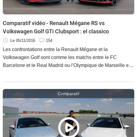
Comparatif vidéo - Renault Mégane RS vs
Volkswagen Golf GTi Clubsport : el classico
Le 05/11/2016
154
Les confrontations entre la Renault Mégane et la
Volkswagen Golf sont comme les matchs entre le FC
Barcelone et le Real Madrid ou l'Olympique de Marseille et
le PSG, ce sont des classicos. Comprenez par là des
affrontements traditionnels mais qui suscitent toujours autant
la passion des supporters des deux camps. C’est encore le
Comparatif
cas aujourd’hui avec l’arrivée d’une nouvelle déclinaison de
la Golf GTi qui vient se frotter à la vieillissante mais toujours
fringante Mégane RS. Alors, on refait le match.