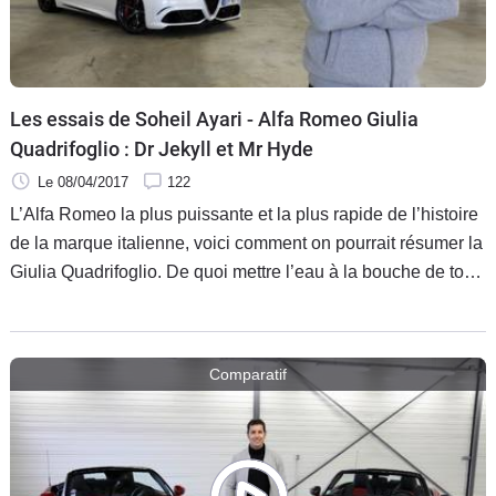
Flottes
Auto
Services
Les essais de Soheil Ayari - Alfa Romeo Giulia
Quadrifoglio : Dr Jekyll et Mr Hyde
Forum
Le 08/04/2017
122
L’Alfa Romeo la plus puissante et la plus rapide de l’histoire
Moto
de la marque italienne, voici comment on pourrait résumer la
Giulia Quadrifoglio. De quoi mettre l’eau à la bouche de tous
Marques
les amateurs de performances, à commencer par notre pilote
maison : Soheil Ayari. Va-t-il tomber sous le charme de la
belle italienne ?
Comparatif