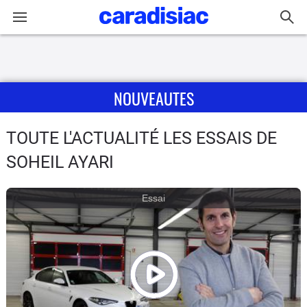
Connexion / Inscription
NOUVEAUTES
Accueil
Actu
TOUTE L'ACTUALITÉ LES ESSAIS DE
SOHEIL AYARI
Essais
Essai
Guide
d'achat
Electriques
Utilitaires