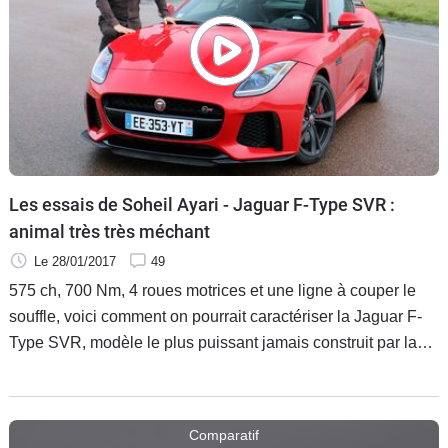
Les essais de Soheil Ayari - Jaguar F-Type SVR :
animal très très méchant
Le 28/01/2017
49
575 ch, 700 Nm, 4 roues motrices et une ligne à couper le
souffle, voici comment on pourrait caractériser la Jaguar F-
Type SVR, modèle le plus puissant jamais construit par la
marque britannique. Un jouet extraordinaire à ne pas mettre
entre toutes les mains. Et cela tombe bien puisque nous
avons la personne la plus à même de dompter ce fauve,
Comparatif
notre pilote maison : Soheil Ayari.