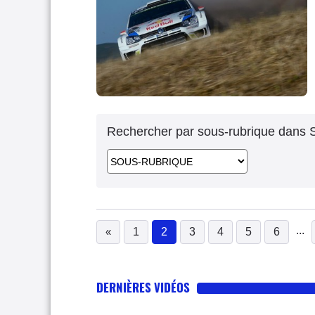
Rechercher par sous-rubrique dans S
...
«
1
2
3
4
5
6
(current)
DERNIÈRES VIDÉOS