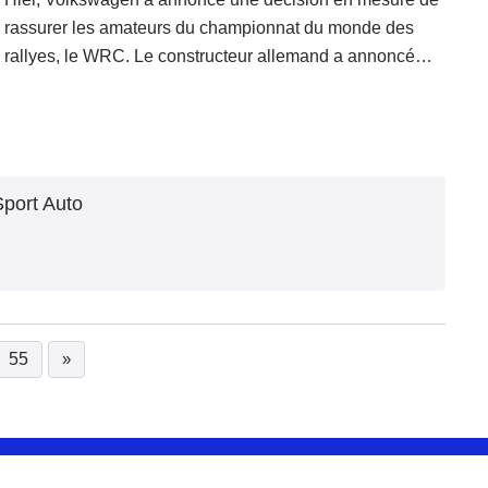
rassurer les amateurs du championnat du monde des
rallyes, le WRC. Le constructeur allemand a annoncé
qu’il y serait présent jusqu’en 2019.
port Auto
55
»