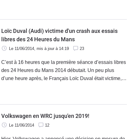
n’a toutefois pas battu le record fixé par Sébastien Loeb
et Peugeot établi l’an dernier.
Loïc Duval (Audi) victime d'un crash aux essais
libres des 24 Heures du Mans
Le 11/06/2014
, mis à jour
à 14:19
23
C’est à 16 heures que la première séance d’essais libres
des 24 Heures du Mans 2014 débutait. Un peu plus
d’une heure après, le Français Loïc Duval était victime, à
bord de son Audi, d’une très violente sortie de piste.
Volkswagen en WRC jusqu'en 2019!
Le 11/06/2014
12
Hier, Volkswagen a annoncé une décision en mesure de