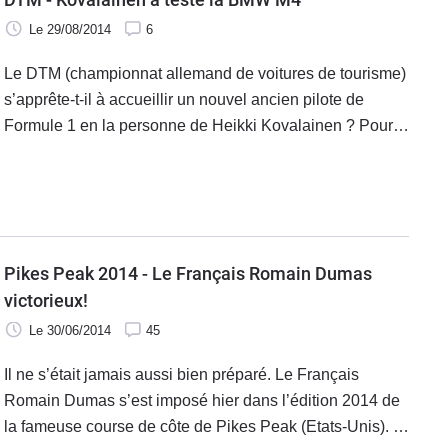
Le 29/08/2014
6
Le DTM (championnat allemand de voitures de tourisme)
s’apprête-t-il à accueillir un nouvel ancien pilote de
Formule 1 en la personne de Heikki Kovalainen ? Pour
le moment, « Kova » s’est borné à essayer une M4 à
l’invitation de BMW.
Pikes Peak 2014 - Le Français Romain Dumas
victorieux!
Le 30/06/2014
45
Il ne s’était jamais aussi bien préparé. Le Français
Romain Dumas s’est imposé hier dans l’édition 2014 de
la fameuse course de côte de Pikes Peak (Etats-Unis). Il