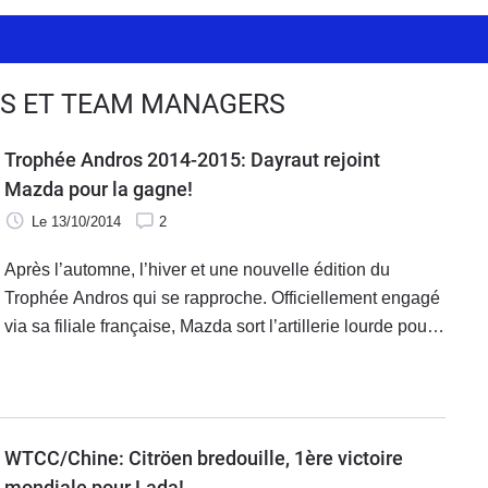
IES ET TEAM MANAGERS
Trophée Andros 2014-2015: Dayraut rejoint
Mazda pour la gagne!
Le 13/10/2014
2
Après l’automne, l’hiver et une nouvelle édition du
Trophée Andros qui se rapproche. Officiellement engagé
via sa filiale française, Mazda sort l’artillerie lourde pour
se donner toutes les chances de s’imposer.
WTCC/Chine: Citröen bredouille, 1ère victoire
mondiale pour Lada!