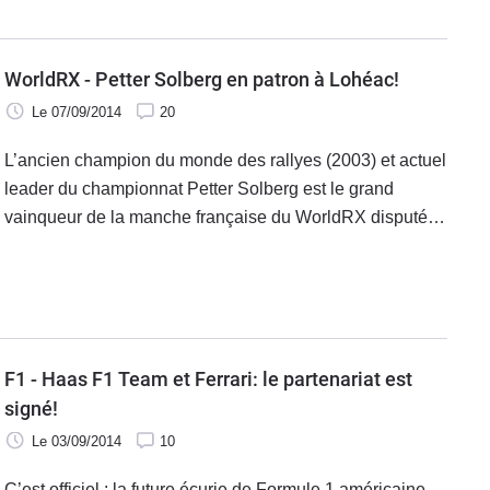
WorldRX - Petter Solberg en patron à Lohéac!
Le 07/09/2014
20
L’ancien champion du monde des rallyes (2003) et actuel
leader du championnat Petter Solberg est le grand
vainqueur de la manche française du WorldRX disputée
ce week-end à Lohéac (35).
F1 - Haas F1 Team et Ferrari: le partenariat est
signé!
Le 03/09/2014
10
C’est officiel : la future écurie de Formule 1 américaine