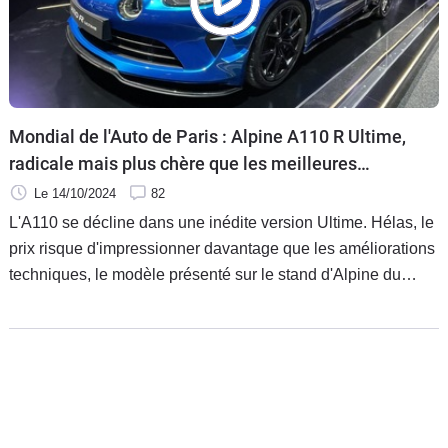
Mondial de l'Auto de Paris : Alpine A110 R Ultime,
radicale mais plus chère que les meilleures
Porsche et Ferrari !
Le 14/10/2024
82
L'A110 se décline dans une inédite version Ultime. Hélas, le
prix risque d'impressionner davantage que les améliorations
techniques, le modèle présenté sur le stand d'Alpine du
Mondial atteignant... 330 000€ ! Au menu : un moteur à gros
turbo de 345 ch maxi, une nouvelle boîte auto 6 vitesses,
des trains roulants peaufinés et une aérodynamique
générant 160 kg d'appui supplémentaires.