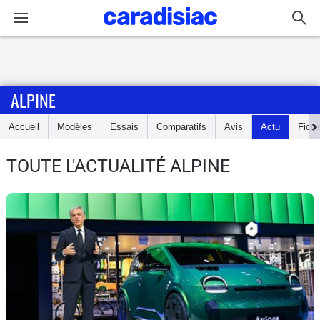
Connexion / Inscription
ALPINE
Accueil
Accueil
Modèles
Essais
Comparatifs
Avis
Actu
Fich
Actu
TOUTE L'ACTUALITÉ ALPINE
Essais
Guide
d'achat
Electriques
Utilitaires