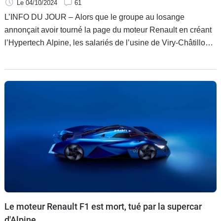
Le 04/10/2024
61
L’INFO DU JOUR – Alors que le groupe au losange
annonçait avoir tourné la page du moteur Renault en créant
l’Hypertech Alpine, les salariés de l’usine de Viry-Châtillon
semblent très loin d’être convaincus. Leur résistance paraît
désormais désespérée et ils s’en remettent aux « pouvoirs
publics ». Quant au patron de Renault, il se défend dans les
colonnes de L'Equipe.
Le moteur Renault F1 est mort, tué par la supercar
d'Alpine