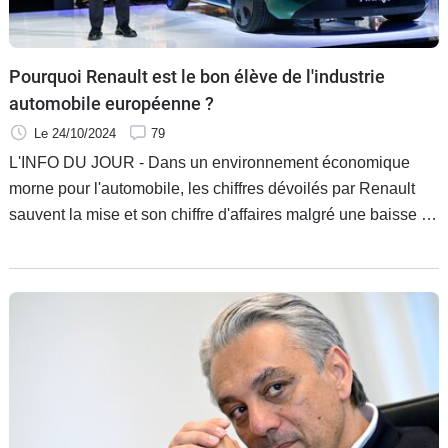
Flottes
Auto
Pourquoi Renault est le bon élève de l'industrie
Services
automobile européenne ?
Le 24/10/2024
79
Forum
L'INFO DU JOUR - Dans un environnement économique
morne pour l'automobile, les chiffres dévoilés par Renault
Moto
sauvent la mise et son chiffre d'affaires malgré une baisse de
ses ventes. Son objectif de fin d'année est maintenu à 7,5 %
Marques
de marge opérationnelle et fait mieux que Stellantis. Quel est
le secret de cette bonne santé ? Explications.