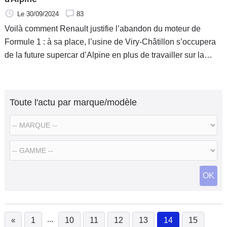
Le 30/09/2024
83
Voilà comment Renault justifie l’abandon du moteur de
Formule 1 : à sa place, l’usine de Viry-Châtillon s’occupera
de la future supercar d’Alpine en plus de travailler sur la
technologie électrique et de superviser tous les autres
projets du groupe en sport automobile. l'Hypertech Alpine
doit devenir le pôle d'excellence du groupe.
Toute l'actu par marque/modèle
OK
...
«
1
10
11
12
13
14
15
(current)