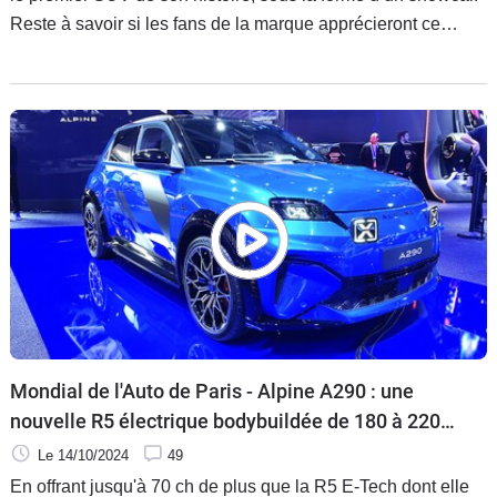
Reste à savoir si les fans de la marque apprécieront ce
véhicule de conquête familial et... électrique. Eléments de
réponse avec notre vidéo réalisée la semaine dernière en
studio...
Mondial de l'Auto de Paris - Alpine A290 : une
nouvelle R5 électrique bodybuildée de 180 à 220
ch !
Le 14/10/2024
49
En offrant jusqu'à 70 ch de plus que la R5 E-Tech dont elle