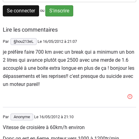
Flottes
Se connecter
S'inscrire
ou
Auto
Lire les commentaires
Services
Par
§hou213eL
Le 16/05/2012
à 21:07
Forum
je préfère faire 700 km avec un break qui a minimum un bon
2 litres qui avance plutôt que 2500 avec une merde de 1.6
Moto
accouplé à une boite extra longue en plus de ça ! bonjour les
dépassements et les reprises!! c'est presque du suicide avec
Marques
un moteur pareil!
Par
Anonyme
Le 16/05/2012
à 21:10
Vitesse de croisière à 60km/h environ
Donc on est en 6eme, moteur vers 1000 à 1200tr/min