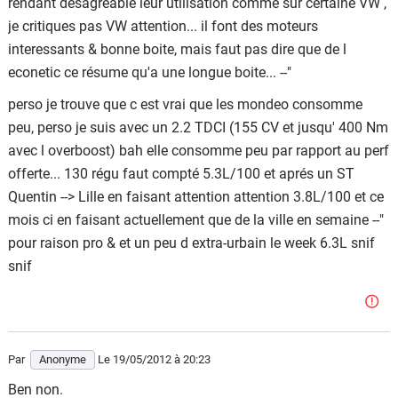
rendant désagréable leur utilisation comme sur certaine VW ,
je critiques pas VW attention... il font des moteurs
interessants & bonne boite, mais faut pas dire que de l
econetic ce résume qu'a une longue boite... --"
perso je trouve que c est vrai que les mondeo consomme
peu, perso je suis avec un 2.2 TDCI (155 CV et jusqu' 400 Nm
avec l overboost) bah elle consomme peu par rapport au perf
offerte... 130 régu faut compté 5.3L/100 et aprés un ST
Quentin --> Lille en faisant attention attention 3.8L/100 et ce
mois ci en faisant actuellement que de la ville en semaine --"
pour raison pro & et un peu d extra-urbain le week 6.3L snif
snif
Par
Anonyme
Le 19/05/2012
à 20:23
Ben non.