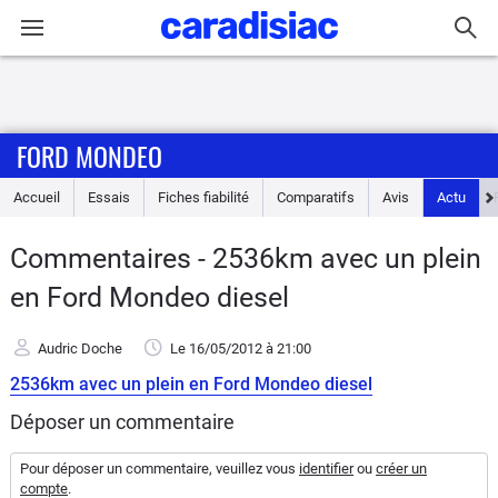
Connexion / Inscription
FORD MONDEO
Accueil
Accueil
Essais
Fiches fiabilité
Comparatifs
Avis
Actu
Actu
Commentaires - 2536km avec un plein
Essais
en Ford Mondeo diesel
Guide
Audric Doche
Le 16/05/2012
à 21:00
d'achat
2536km avec un plein en Ford Mondeo diesel
Electriques
Déposer un commentaire
Utilitaires
Pour déposer un commentaire, veuillez vous
identifier
ou
créer un
compte
.