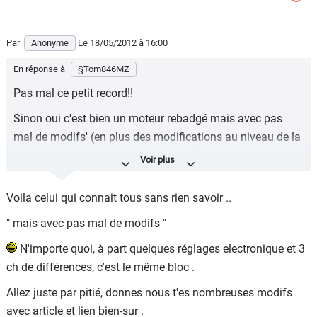
Par
Anonyme
Le 18/05/2012
à 16:00
En réponse à
§Tom846MZ
Pas mal ce petit record!!
Sinon oui c'est bien un moteur rebadgé mais avec pas
mal de modifs' (en plus des modifications au niveau de la
suspension, direction et carrosserie..). Alors, bon quand
verra PSA faire ça les poules auront des dents!!!
Voila celui qui connait tous sans rien savoir ..
" mais avec pas mal de modifs "
N'importe quoi, à part quelques réglages electronique et 3
ch de différences, c'est le même bloc .
Allez juste par pitié, donnes nous t'es nombreuses modifs
avec article et lien bien-sur .