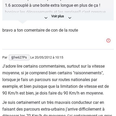
1.6 accouplé à une boite extra longue en plus de ça !
bonjour les dépassements et les reprises!! c'est presque
du suicide avec un moteur pareil!
bravo a ton comentaire de con de la route
Par
§fre627Ps
Le 20/05/2012
à 10:15
J'adore lire certains commentaires, surtout sur la vitesse
moyenne, si je comprend bien certains "raisonnements",
lorsque je fais un parcours sur routes nationales par
exemple, et bien puisque que la limitation de vitesse est de
90 Km/h est bien, je dois faire du 90 Km/h en moyenne.
Je suis certainement un très mauvais conducteur car en
faisant des parcours extra-urbains j'arrive difficilement à
dépasser les 70 Km/h de moyenne, j'ai certainement un gros