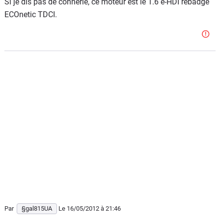
Si je dis pas de connerie, ce moteur est le 1.6 e-HDI rebadgé
ECOnetic TDCI.
Par
§gal815UA
Le 16/05/2012
à 21:46