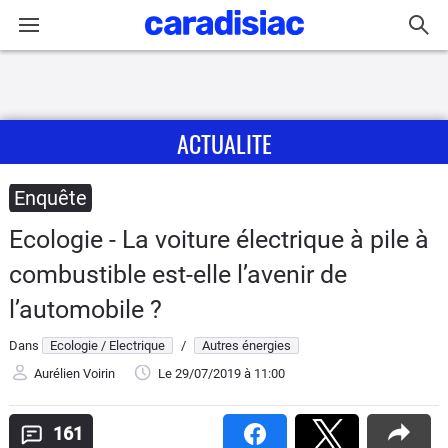
Connexion / Inscription
ACTUALITE
Accueil
Actu
Enquête
Ecologie - La voiture électrique à pile à
Essais
combustible est-elle l’avenir de
Guide
l’automobile ?
d'achat
Dans
Ecologie / Electrique
/
Autres énergies
Electriques
Aurélien Voirin
Le 29/07/2019
à 11:00
Utilitaires
161