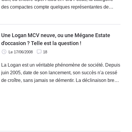
année "l'effet salon". Le Mondial de l'automobile de Paris
des compactes compte quelques représentantes de
donnera en effet certainement des envies de
choix, qui font partie des "top ventes " sur le marché
changement à de nombreux automobilistes, qui n'auront
français en neuf.
pas forcément les moyens d'acheter du neuf…
Une Logan MCV neuve, ou une Mégane Estate
d'occasion ? Telle est la question !
Le 17/06/2008
18
La Logan est un véritable phénomène de société. Depuis
juin 2005, date de son lancement, son succès n'a cessé
de croître, sans jamais se démentir. La déclinaison break,
baptisée MCV, a elle débarqué en janvier 2007. Son
succès ne s'est pas non plus fait attendre, et ses ventes
dépassent aujourd'hui largement celles de la berline.