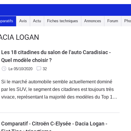
paratifs
Avis
Actu
Fiches techniques
Annonces
Forum
Pho
ACIA LOGAN
Les 18 citadines du salon de l'auto Caradisiac -
Quel modèle choisir ?
Le 05/10/2020
32
Si le marché automobile semble actuellement dominé
par les SUV, le segment des citadines est toujours très
vivace, représentant la majorité des modèles du Top 10
des ventes de voitures neuves en France depuis le début
de l'année. A tel point qu'il occupe une bonne partie des
150 mètres de long et des 30 mètres de large du hangar
Comparatif - Citroën C-Elysée - Dacia Logan -
à ballons dirigeables où se déroule le premier salon