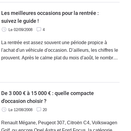
Les meilleures occasions pour la rentrée :
suivez le guide !
Le 02/09/2008
4
La rentrée est assez souvent une période propice à
l'achat d'un véhicule d'occasion. D'ailleurs, les chiffres le
prouvent. Après le calme plat du mois d'août, le nombre
de transactions remonte traditionnellement en septembre
avant de culminer en octobre sur de très bons chiffres.
Plusieurs facteurs expliquent ce boum de la rentrée. Les
étudiants qui entrent à la fac, et qui ont pour beaucoup
De 3 000 € à 15 000 € : quelle compacte
besoin d'un moyen de transport. Les familles qui
d'occasion choisir ?
nécessitent maintenant une deuxième voiture pour ne
Le 12/08/2008
20
pas être obligé de prendre la "grande" pour faire les
courses, emmener les enfants à l'école, ou encore aller
Renault Mégane, Peugeot 307, Citroën C4, Volkswagen
travailler chacun de son côté… A cela s'ajoutera cette
Golf, ou encore Opel Astra et Ford Focus, la catégorie