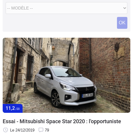
Flottes
Auto
OK
Services
Forum
Moto
Marques
11,2
/20
Essai - Mitsubishi Space Star 2020 : l'opportuniste
Le 24/12/2019
79