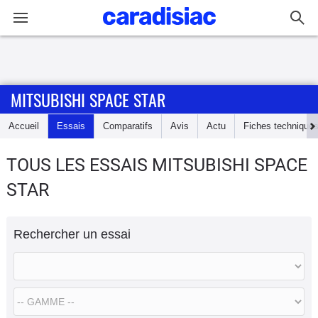
Connexion / Inscription
MITSUBISHI SPACE STAR
Accueil
Accueil
Essais
Comparatifs
Avis
Actu
Fiches technique
Actu
TOUS LES ESSAIS MITSUBISHI SPACE
Essais
STAR
Guide
d'achat
Rechercher un essai
Electriques
Utilitaires