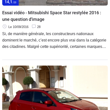
14,1
/20
Essai vidéo - Mitsubishi Space Star restylée 2016 :
une question d'image
Le 10/09/2016
28
Si, de manière générale, les constructeurs nationaux
dominent le marché, c’est encore plus vrai dans la catégorie
des citadines. Malgré cette supériorité, certaines marques
étrangères s’entêtent. C’est notamment le cas de Mitsubishi,
qui nous dévoile le restyling de sa Space Star avec laquelle
elle espère se faire une petite place au soleil.