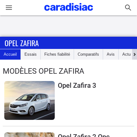
Connexion / Inscription
OPEL ZAFIRA
Accueil
Accueil
Essais
Fiches fiabilité
Comparatifs
Avis
Actu
Actu
MODÈLES OPEL ZAFIRA
Essais
Opel Zafira 3
Guide
d'achat
Electriques
Utilitaires
Opel Zafira 2 Opc