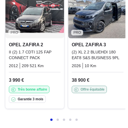
PRO
PRO
OPEL ZAFIRA 2
OPEL ZAFIRA 3
II (2) 1.7 CDTI 125 FAP
(2) XL 2.2 BLUEHDI 180
CONNECT PACK
EAT8 S&S BUSINESS 9PL
2012
209 521 Km
Manuelle
Diesel
2026
10 Km
Automatique
3 990 €
38 900 €
Très bonne affaire
Offre équitable
Garantie 3 mois