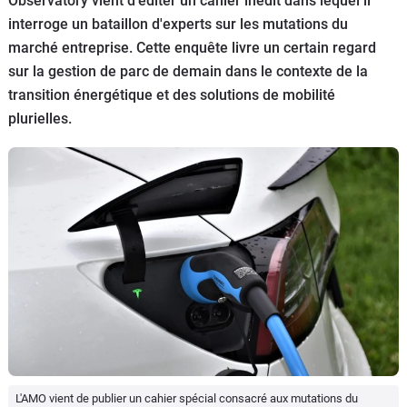
Observatory vient d'éditer un cahier inédit dans lequel il
Flottes
interroge un bataillon d'experts sur les mutations du
Auto
marché entreprise. Cette enquête livre un certain regard
sur la gestion de parc de demain dans le contexte de la
Services
transition énergétique et des solutions de mobilité
plurielles.
Forum
Moto
Marques
L'AMO vient de publier un cahier spécial consacré aux mutations du