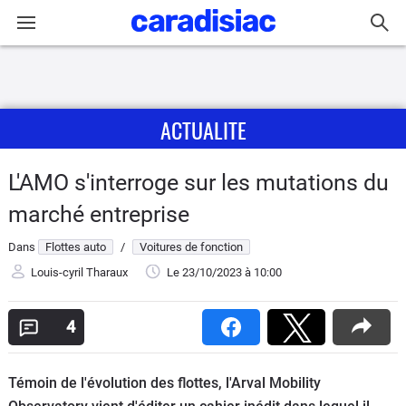
Connexion / Inscription
ACTUALITE
Accueil
Actu
L'AMO s'interroge sur les mutations du
marché entreprise
Essais
Dans
Flottes auto
/
Voitures de fonction
Guide
Louis-cyril Tharaux
Le 23/10/2023
à 10:00
d'achat
4
Electriques
Utilitaires
Témoin de l'évolution des flottes, l'Arval Mobility