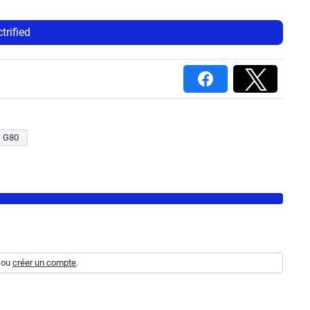
trified
G80
ou
créer un compte
.