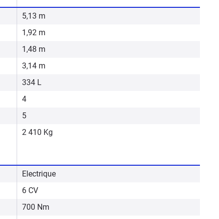
5,13 m
1,92 m
1,48 m
3,14 m
334 L
4
5
2 410 Kg
Electrique
6 CV
700 Nm