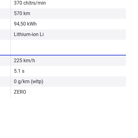
370 ch|trs/min
570 km
94,50 kWh
Lithium-ion Li
225 km/h
5.1 s
0 g/km (wltp)
ZERO