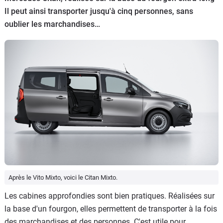
Il peut ainsi transporter jusqu'à cinq personnes, sans
Flottes
Auto
oublier les marchandises…
Services
Forum
Moto
Marques
Après le Vito Mixto, voici le Citan Mixto.
Les cabines approfondies sont bien pratiques. Réalisées sur
la base d'un fourgon, elles permettent de transporter à la fois
des marchandises et des personnes. C'est utile pour