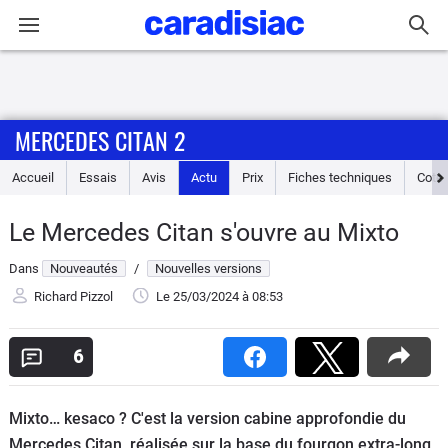
Connexion / Inscription
MERCEDES CITAN 2
Accueil
Accueil
Essais
Avis
Actu
Prix
Fiches techniques
Cote
Actu
Le Mercedes Citan s'ouvre au Mixto
Essais
Dans
Nouveautés
/
Nouvelles versions
Guide
Richard Pizzol
Le 25/03/2024
à 08:53
d'achat
6
Electriques
Mixto… kesaco ? C'est la version cabine approfondie du
Utilitaires
Mercedes Citan, réalisée sur la base du fourgon extra-long