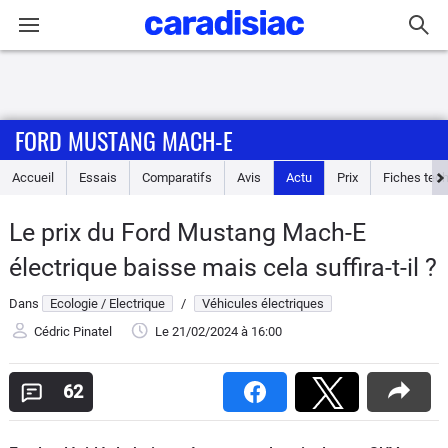
Connexion / Inscription
FORD MUSTANG MACH-E
Accueil
Accueil
Essais
Comparatifs
Avis
Actu
Prix
Fiches tec
Actu
Le prix du Ford Mustang Mach-E
Essais
électrique baisse mais cela suffira-t-il ?
Guide
Dans
Ecologie / Electrique
/
Véhicules électriques
d'achat
Cédric Pinatel
Le 21/02/2024
à 16:00
Electriques
62
Utilitaires