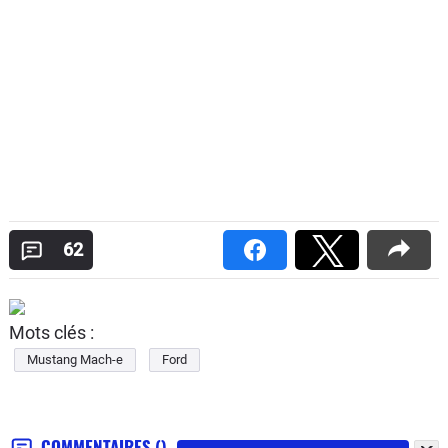
62
Mots clés :
Mustang Mach-e
Ford
COMMENTAIRES
()