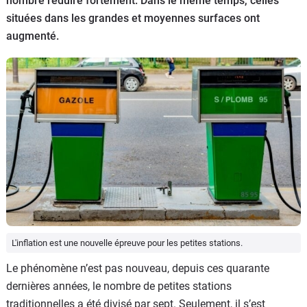
nombre réduire fortement. Dans le même temps, celles
Flottes
situées dans les grandes et moyennes surfaces ont
Auto
augmenté.
Services
Forum
Moto
Marques
L'inflation est une nouvelle épreuve pour les petites stations.
Le phénomène n’est pas nouveau, depuis ces quarante
dernières années, le nombre de petites stations
traditionnelles a été divisé par sept. Seulement, il s’est