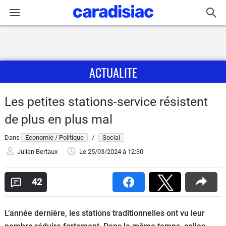
Connexion / Inscription
ACTUALITE
Accueil
Actu
Les petites stations-service résistent
de plus en plus mal
Essais
Dans
Economie / Politique
/
Social
Guide
Julien Bertaux
Le 25/03/2024
à 12:30
d'achat
42
Electriques
Utilitaires
L’année dernière, les stations traditionnelles ont vu leur