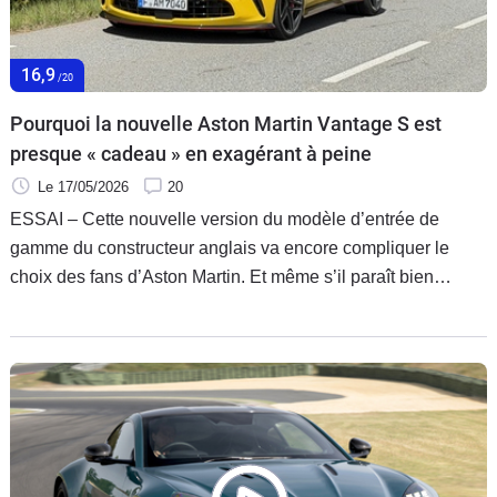
Flottes
Auto
16,9
/20
Services
Pourquoi la nouvelle Aston Martin Vantage S est
presque « cadeau » en exagérant à peine
Forum
Le 17/05/2026
20
ESSAI – Cette nouvelle version du modèle d’entrée de
Moto
gamme du constructeur anglais va encore compliquer le
choix des fans d’Aston Martin. Et même s’il paraît bien
Marques
difficile de juger avec précision ses améliorations techniques
par rapport à la Vantage de base, il y a objectivement au
moins une bonne raison de la préférer.