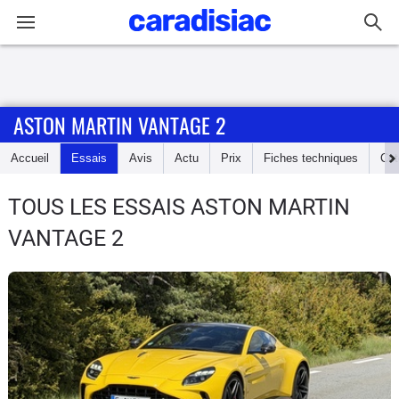
Connexion / Inscription
ASTON MARTIN VANTAGE 2
Accueil
Accueil
Essais
Avis
Actu
Prix
Fiches techniques
Cot
Actu
TOUS LES ESSAIS ASTON MARTIN
Essais
VANTAGE 2
Guide
d'achat
Electriques
Utilitaires