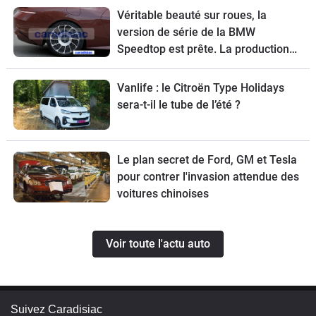
Véritable beauté sur roues, la
version de série de la BMW
Speedtop est prête. La production
de ce break de chasse sera limitée à
70 exemplaires.
Vanlife : le Citroën Type Holidays
sera-t-il le tube de l’été ?
Le plan secret de Ford, GM et Tesla
pour contrer l'invasion attendue des
voitures chinoises
Voir toute l'actu auto
Suivez Caradisiac