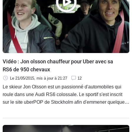
Flottes
Auto
Services
Forum
Moto
Vidéo : Jon olsson chauffeur pour Uber avec sa
RS6 de 950 chevaux
Marques
Le 21/05/2015
, mis à jour
à 21:27
12
Le skieur Jon Olsson est un passionné d'automobiles qui
roule dans une Audi RS6 colossale. Le sportif s'est inscrit
sur le site uberPOP de Stockholm afin d'emmener quelques
passagers en promenade. Compte rendu en vidéo.