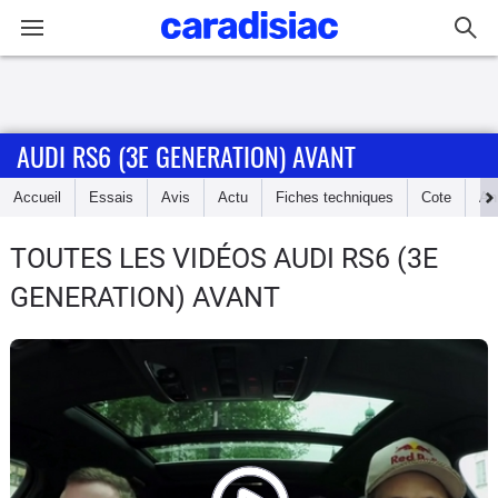
Connexion / Inscription
AUDI RS6 (3E GENERATION) AVANT
Accueil
Accueil
Essais
Avis
Actu
Fiches techniques
Cote
An
Actu
TOUTES LES VIDÉOS AUDI RS6 (3E
Essais
GENERATION) AVANT
Guide
d'achat
Electriques
Utilitaires