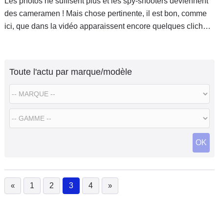
Les photos ne suffisent plus et les spy-shooters deviennent
des cameramen ! Mais chose pertinente, il est bon, comme
ici, que dans la vidéo apparaissent encore quelques clichés
qui permettent de détailler une auto plus facilement. Alors
que C5
Toute l'actu par marque/modèle
OK
«
1
2
3
4
»
(current)