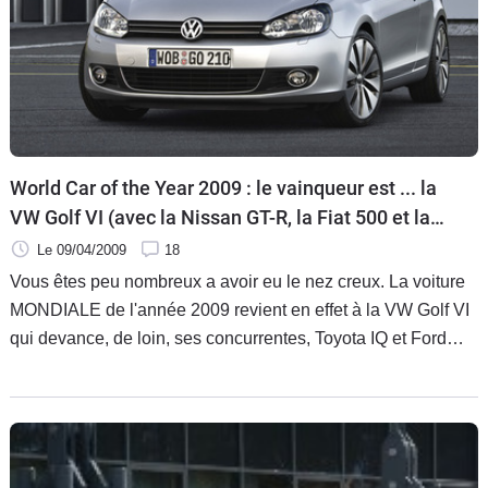
Flottes
Auto
Services
Forum
World Car of the Year 2009 : le vainqueur est ... la
VW Golf VI (avec la Nissan GT-R, la Fiat 500 et la
Moto
Honda FCX)
Le 09/04/2009
18
Marques
Vous êtes peu nombreux a avoir eu le nez creux. La voiture
MONDIALE de l'année 2009 revient en effet à la VW Golf VI
qui devance, de loin, ses concurrentes, Toyota IQ et Ford
Fiesta en tête, jugées moins relaxantes (!) sur les longs
parcours.