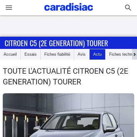
Connexion / Inscription
CITROEN C5 (2E GENERATION) TOURER
Accueil
Accueil
Essais
Fiches fiabilité
Avis
Actu
Fiches techniq
Actu
TOUTE L'ACTUALITÉ CITROEN C5 (2E
Essais
GENERATION) TOURER
Guide
d'achat
Electriques
Utilitaires