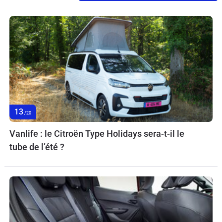
13
/20
Vanlife : le Citroën Type Holidays sera-t-il le
tube de l’été ?