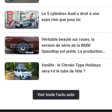
Le 5 cylindres Audi a droit à une
expo rien que pour lui
Véritable beauté sur roues, la
version de série de la BMW
Speedtop est prête. La production
de ce break de chasse sera limitée à
70 exemplaires.
Vanlife : le Citroën Type Holidays
sera-t-il le tube de l’été ?
Voir toute l'actu auto