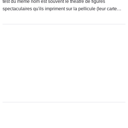
test du même nom est souvent le théâtre de figures
spectaculaires qu'ils impriment sur la pellicule (leur carte
mémoire ok ok) et diffusent largement. La Dacia Logan, le
Renault Kangoo ont déjà eu maille à partir avec ce test
d'évitement à vitesse élevée, c'est au tour du Citroën Nemo
de s'élancer pour se mettre sur le dos. Carrément.