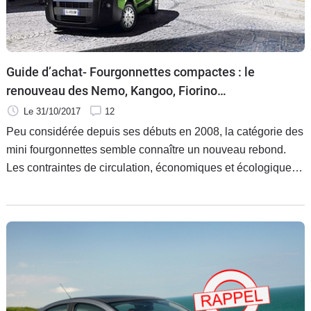
Flottes
Auto
Services
Guide d’achat- Fourgonnettes compactes : le
renouveau des Nemo, Kangoo, Fiorino…
Forum
Le 31/10/2017
12
Peu considérée depuis ses débuts en 2008, la catégorie des
Moto
mini fourgonnettes semble connaître un nouveau rebond.
Les contraintes de circulation, économiques et écologiques
Marques
amènent en effet les professionnels à reconsidérer ces VUL.
Résultat, les propositions se développent au sein des
gammes des constructeurs.