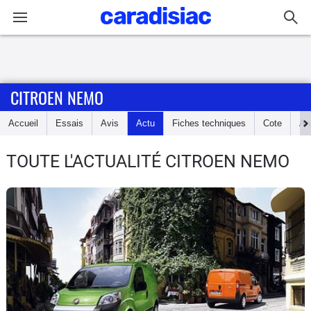
Connexion / Inscription
CITROEN NEMO
Accueil
Accueil
Essais
Avis
Actu
Fiches techniques
Cote
An
Actu
TOUTE L'ACTUALITÉ CITROEN NEMO
Essais
Guide
d'achat
Electriques
Utilitaires