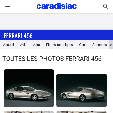
Connexion / Inscription
FERRARI 456
Accueil
Accueil
Avis
Actu
Fiches techniques
Cote
Annonces
Actu
TOUTES LES PHOTOS FERRARI 456
Essais
Guide
d'achat
Electriques
Utilitaires