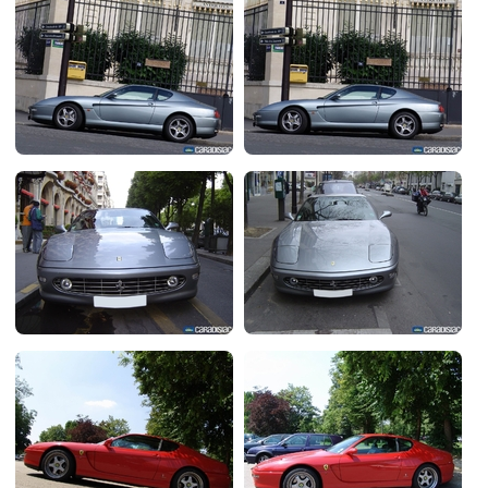
Flottes
Auto
Services
Forum
Moto
Marques