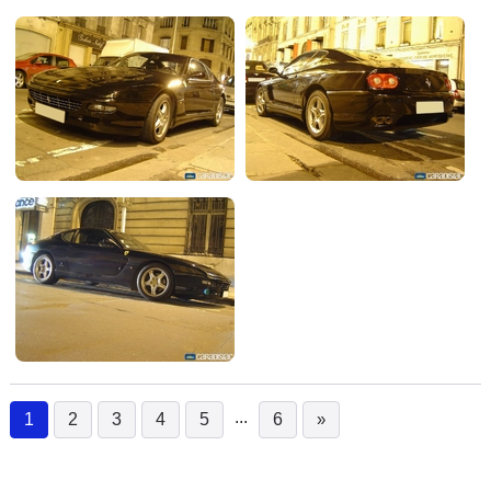
...
1
2
3
4
5
6
»
(current)