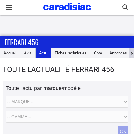
Connexion / Inscription
FERRARI 456
Accueil
Accueil
Avis
Actu
Fiches techniques
Cote
Annonces
Actu
TOUTE L'ACTUALITÉ FERRARI 456
Essais
Toute l'actu par marque/modèle
Guide
d'achat
Electriques
Utilitaires
OK