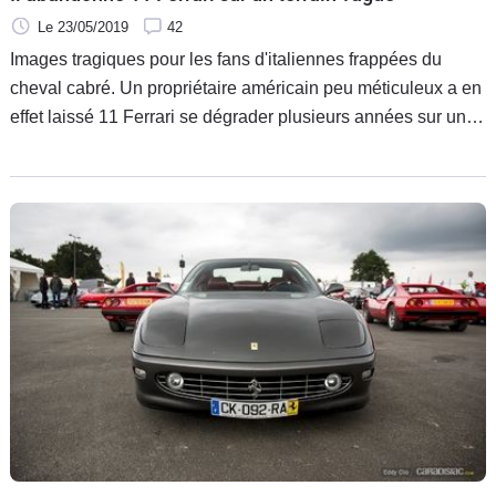
Le 23/05/2019
42
Images tragiques pour les fans d'italiennes frappées du
cheval cabré. Un propriétaire américain peu méticuleux a en
effet laissé 11 Ferrari se dégrader plusieurs années sur un
terrain vague. Une 308 QV, une F355 Spider, une
Testarossa, une 400i Straman et deux 348 font partie du lot.