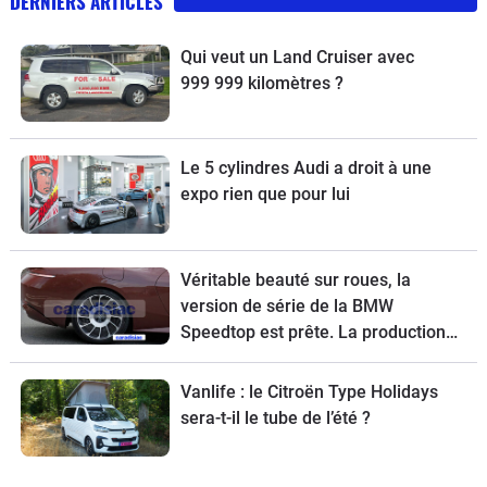
DERNIERS ARTICLES
Qui veut un Land Cruiser avec
999 999 kilomètres ?
Le 5 cylindres Audi a droit à une
expo rien que pour lui
Véritable beauté sur roues, la
version de série de la BMW
Speedtop est prête. La production
de ce break de chasse sera limitée à
70 exemplaires.
Vanlife : le Citroën Type Holidays
sera-t-il le tube de l’été ?