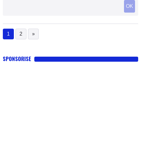
OK
1
2
»
(current)
SPONSORISE