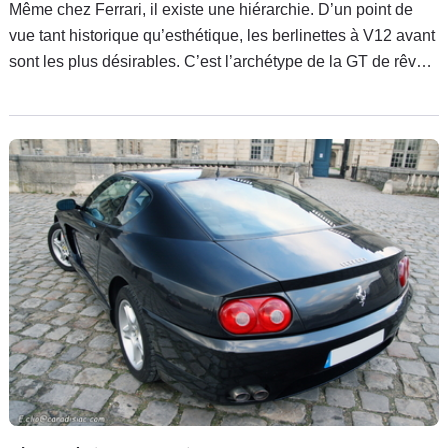
Même chez Ferrari, il existe une hiérarchie. D’un point de
vue tant historique qu’esthétique, les berlinettes à V12 avant
sont les plus désirables. C’est l’archétype de la GT de rêve,
voiture racée capable de vous emmener le soir à l’opéra, et
le lendemain, de vous offrir le grand frisson, plein gaz sur
autoroute. Un rêve devenu réalité avec la 456 GT…