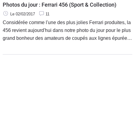
Photos du jour : Ferrari 456 (Sport & Collection)
Le 02/02/2017
11
Considérée comme l'une des plus jolies Ferrari produites, la
456 revient aujourd'hui dans notre photo du jour pour le plus
grand bonheur des amateurs de coupés aux lignes épurées
et sans fioritures. La 456 a en tout cas une belle cote de
popularité avec des tarifs qui ne descendent pas et restent
soutenus en seconde main.