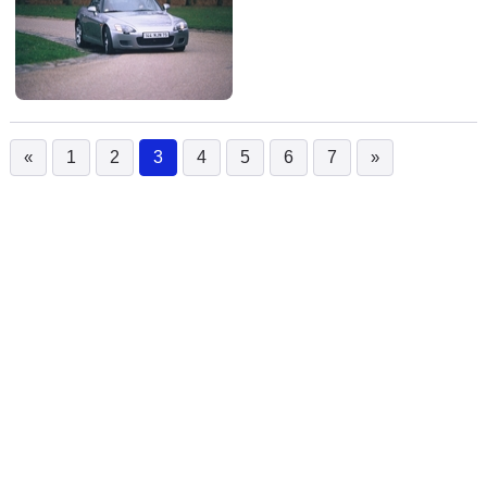
«
1
2
3
4
5
6
7
»
(current)