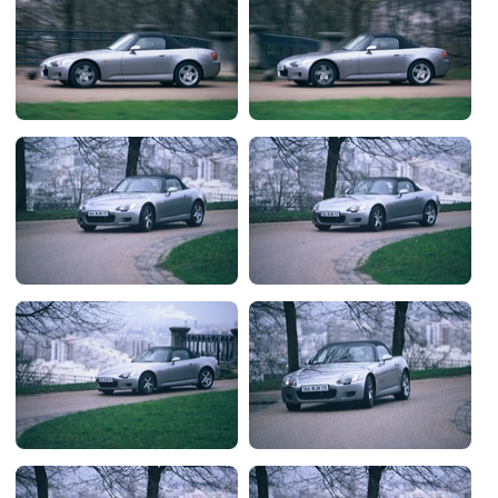
Flottes
Auto
Services
Forum
Moto
Marques