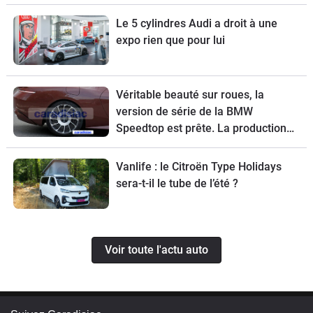
Le 5 cylindres Audi a droit à une
expo rien que pour lui
Véritable beauté sur roues, la
version de série de la BMW
Speedtop est prête. La production
de ce break de chasse sera limitée à
70 exemplaires.
Vanlife : le Citroën Type Holidays
sera-t-il le tube de l’été ?
Voir toute l'actu auto