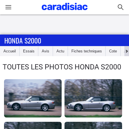
Connexion / Inscription
HONDA S2000
Accueil
Accueil
Essais
Avis
Actu
Fiches techniques
Cote
An
Actu
TOUTES LES PHOTOS HONDA S2000
Essais
Guide
d'achat
Electriques
Utilitaires