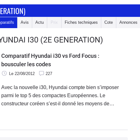
NERATION)
paratifs
Avis
Actu
Prix
Fiches techniques
Cote
Annonces
UNDAI I30 (2E GENERATION)
Comparatif Hyundai i30 vs Ford Focus :
bousculer les codes
Le 22/08/2012
227
Avec la nouvelle i30, Hyundai compte bien s’imposer
parmi le top 5 des compactes Européennes. Le
constructeur coréen s’est-il donné les moyens de
rivaliser avec les stars de la catégorie ? Premier match
face à la Ford Focus.