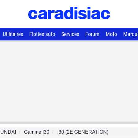
Utilitaires
Flottes auto
Services
Forum
Moto
Marqu
UNDAI
Gamme
I30
I30 (2E GENERATION)