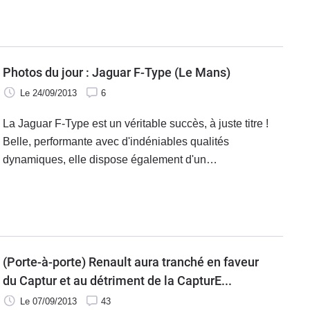
au salon de Los Angeles une nouvelle déclinaison : le
coupé. Succès assuré ?
Photos du jour : Jaguar F-Type (Le Mans)
Le 24/09/2013
6
La Jaguar F-Type est un véritable succès, à juste titre !
Belle, performante avec d'indéniables qualités
dynamiques, elle dispose également d'un
positionnement tarifaire agressif. Juste de quoi bousculer
une concurrence déjà bien installée.
(Porte-à-porte) Renault aura tranché en faveur
du Captur et au détriment de la CapturE...
Le 07/09/2013
43