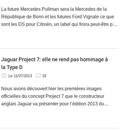
La future Mercedes Pullman sera la Mercedes de la
République de Bonn et les futures Ford Vignale ce que
sont les DS pour Citroën, un label qui finira peut-être par
voler de ses propres aux ailes.
Jaguar Project 7: elle ne rend pas hommage à
la Type D
Le 11/07/2013
19
Nous avons découvert hier les premières images
officielles du concept Project 7 que le constructeur
anglais Jaguar va présenter pour l’édition 2013 du
Goodwood Festival of Speed qui débute demain, le
vendredi 12 juillet 2013. Faisant explicitement référence
à la fameuse Type D de compétition des années 50, la