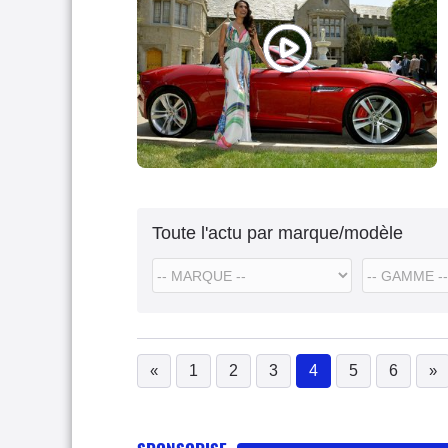
Toute l'actu par marque/modèle
«
1
2
3
4
5
6
»
(current)