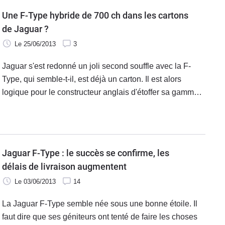
Project 7 a même pour ambition de lui rendre hommage.
Une F-Type hybride de 700 ch dans les cartons
Est-ce bien le cas ?
de Jaguar ?
Le 25/06/2013
3
Jaguar s'est redonné un joli second souffle avec la F-
Type, qui semble-t-il, est déjà un carton. Il est alors
logique pour le constructeur anglais d'étoffer sa gamme
avec la venue prochaine d'un coupé, mais également
d'une variante extrême R/RS, qui, selon Autoexpress,
développerait 700 ch.
Jaguar F-Type : le succès se confirme, les
délais de livraison augmentent
Le 03/06/2013
14
La Jaguar F-Type semble née sous une bonne étoile. Il
faut dire que ses géniteurs ont tenté de faire les choses