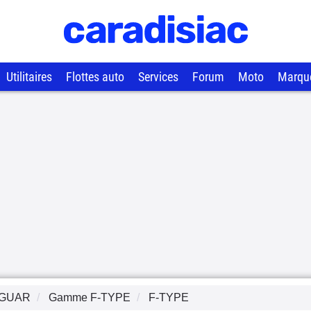
Utilitaires
Flottes auto
Services
Forum
Moto
Marqu
GUAR
Gamme
F-TYPE
F-TYPE