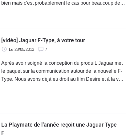
bien mais c'est probablement le cas pour beaucoup de
nouveaux véhicules et ça ne garantit en rien que l'accueil
de la presse et du public soit favorable. Ici, le consensus
est plutôt positif et le succès semble se traduire en bons
de commande. Plus de 6000 au total et logiquement, les
[vidéo] Jaguar F-Type, à votre tour
délais de livraison s'allongent.
Le 28/05/2013
7
Après avoir soigné la conception du produit, Jaguar met
le paquet sur la communication autour de la nouvelle F-
Type. Nous avons déjà eu droit au film Desire et à la voix
roucoulante de Lana del Rey, c'est au tour de la pub
d'arriver sur les écrans. Une pub baptisée « Your Turn »
qui se laisse regarder.
La Playmate de l'année reçoit une Jaguar Type
F