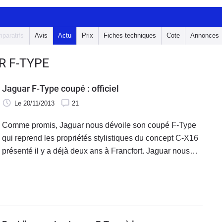
paratifs
Avis
Actu
Prix
Fiches techniques
Cote
Annonces
R F-TYPE
Jaguar F-Type coupé : officiel
Le 20/11/2013
21
Comme promis, Jaguar nous dévoile son coupé F-Type
qui reprend les propriétés stylistiques du concept C-X16
présenté il y a déjà deux ans à Francfort. Jaguar nous
assure quand même que le coupé est bien plus qu'un
roadster avec un toit en dur. La preuve : le V8 qui coiffe la
gamme voit sa puissance passer à 550 ch.