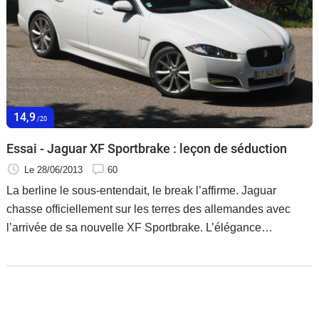
Flottes
Auto
Services
Forum
14,9
/20
Moto
Essai - Jaguar XF Sportbrake : leçon de séduction
Le 28/06/2013
60
Marques
La berline le sous-entendait, le break l’affirme. Jaguar
chasse officiellement sur les terres des allemandes avec
l’arrivée de sa nouvelle XF Sportbrake. L’élégance
britannique a-t-elle le pouvoir de détourner les clients friands
de la rigueur germanique ?