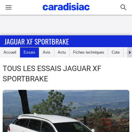
Connexion / Inscription
JAGUAR XF SPORTBRAKE
Accueil
Accueil
Essais
Avis
Actu
Fiches techniques
Cote
An
Actu
TOUS LES ESSAIS JAGUAR XF
Essais
SPORTBRAKE
Guide
d'achat
Electriques
Utilitaires