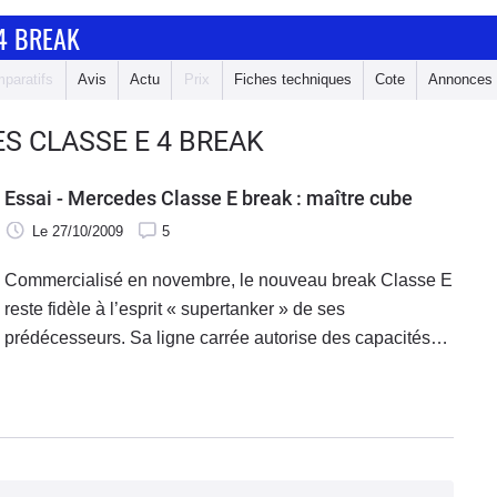
4 BREAK
paratifs
Avis
Actu
Prix
Fiches techniques
Cote
Annonces
S CLASSE E 4 BREAK
Essai - Mercedes Classe E break : maître cube
Le 27/10/2009
5
Commercialisé en novembre, le nouveau break Classe E
reste fidèle à l’esprit « supertanker » de ses
prédécesseurs. Sa ligne carrée autorise des capacités
de chargement hors-normes, que renforcent de
nombreuses astuces censées vous faciliter la vie au
quotidien. Caradisiac a essayé la version diesel « de
base » (à partir de 41 950 € tout de même) de cette
familiale en or, animée par un moteur de 136 ch.