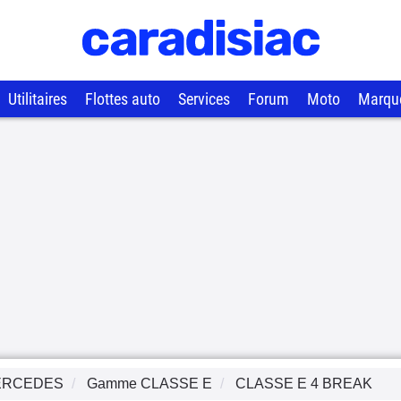
Utilitaires
Flottes auto
Services
Forum
Moto
Marqu
ERCEDES
Gamme
CLASSE E
CLASSE E 4 BREAK