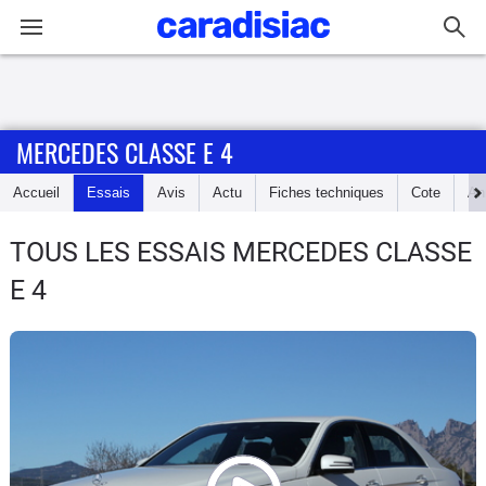
Connexion / Inscription
MERCEDES CLASSE E 4
Accueil
Accueil
Essais
Avis
Actu
Fiches techniques
Cote
An
Actu
TOUS LES ESSAIS MERCEDES CLASSE
Essais
E 4
Guide
d'achat
Electriques
Utilitaires