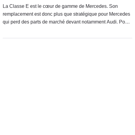
La Classe E est le cœur de gamme de Mercedes. Son
remplacement est donc plus que stratégique pour Mercedes
qui perd des parts de marché devant notamment Audi. Pour
réussir le challenge de reprendre son leadership, la 8e
génération de Classe E doit relever un double défi :
demeurer statutaire tout en restant le modèle préféré des
chauffeurs de taxi. Un double postulat antagoniste ?