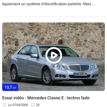
également un système d'électrification partielle. Mais
contrairement à ses concurrents, la marque à l'étoile a
décidé de passer par le Diesel et un système
particulièrement flexible pour lancer son offensive hybride.
La Classe E est la première à en hériter avec cette version
300 BlueTEC Hybrid.
13,7
/20
Essai vidéo - Mercedes Classe E : techno fade
Le 07/04/2009
20