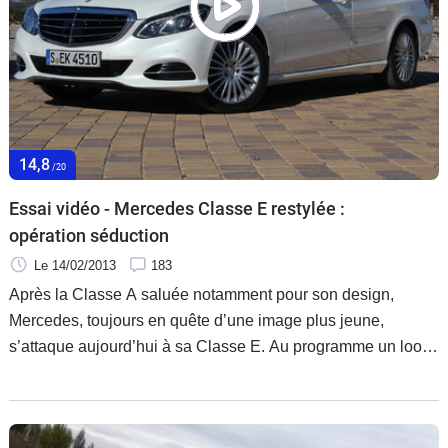
Flottes
Auto
Services
Forum
14,8
/20
Moto
Essai vidéo - Mercedes Classe E restylée :
opération séduction
Marques
Le 14/02/2013
183
Après la Classe A saluée notamment pour son design,
Mercedes, toujours en quête d’une image plus jeune,
s’attaque aujourd’hui à sa Classe E. Au programme un look
inédit, des moteurs plus puissants mais plus économes ainsi
qu’une débauche de technologie.