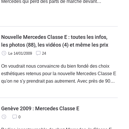
Mercedes qui perd des parts de marché devant
notamment Audi. Pour réussir le challenge de reprendre
son leadership, la 8e génération de Classe E doit relever
un double défi : demeurer statutaire tout en restant le
modèle préféré des chauffeurs de taxi. Un double
Nouvelle Mercedes Classe E : toutes les infos,
postulat antagoniste ?
les photos (88), les vidéos (4) et même les prix
Le 14/01/2009
24
On voudrait nous convaincre du bien fondé des choix
esthétiques retenus pour la nouvelle Mercedes Classe E
qu'on ne s'y prendrait pas autrement. Avec près de 90
photos et 4 vidéos, vous allez l'aimer, c'est moi qui vous
le dit. Moi même qui la
Genève 2009 : Mercedes Classe E
0