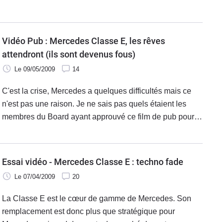
deux ont raté l'objectif.
Vidéo Pub : Mercedes Classe E, les rêves
attendront (ils sont devenus fous)
Le 09/05/2009
14
C'est la crise, Mercedes a quelques difficultés mais ce
n'est pas une raison. Je ne sais pas quels étaient les
membres du Board ayant approuvé ce film de pub pour la
nouvelle Mercedes Classe E mais je suspecte une
manoeuvre façon Hadopi 1er
Essai vidéo - Mercedes Classe E : techno fade
Le 07/04/2009
20
La Classe E est le cœur de gamme de Mercedes. Son
remplacement est donc plus que stratégique pour