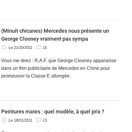
de teasing qui créent le buzz.
(Minuit chicanes) Mercedes nous présente un
George Clooney vraiment pas sympa
Le 21/10/2011
15
Vous me direz : R.A.F. que George Clooney apparaisse
dans un film publicitaire de Mercedes en Chine pour
promouvoir la Classe E allongée.
Peintures mates : quel modèle, à quel prix ?
Le 18/01/2011
13