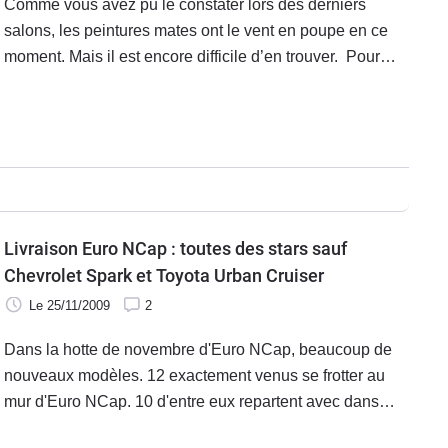
Comme vous avez pu le constater lors des derniers
salons, les peintures mates ont le vent en poupe en ce
moment. Mais il est encore difficile d’en trouver. Pour
vous aider à dénicher votre bonheur, Caradisiac a dressé
une liste de tous les modèles existants avec des teintes
mates.
Livraison Euro NCap : toutes des stars sauf
Chevrolet Spark et Toyota Urban Cruiser
Le 25/11/2009
2
Dans la hotte de novembre d'Euro NCap, beaucoup de
nouveaux modèles. 12 exactement venus se frotter au
mur d'Euro NCap. 10 d'entre eux repartent avec dans
leur besace, les 5 étoiles qu'ils étaient venus chercher,