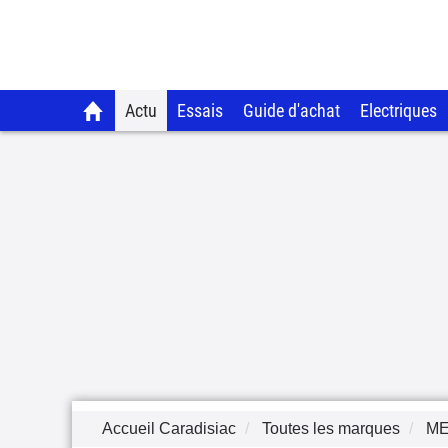
Actu
Essais
Guide d'achat
Electriques
Accueil Caradisiac
Toutes les marques
M