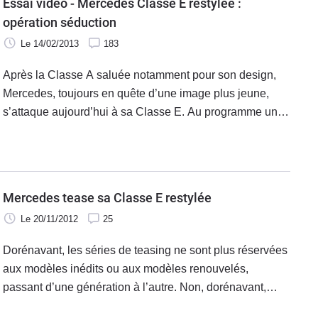
Essai vidéo - Mercedes Classe E restylée :
opération séduction
Le 14/02/2013
183
Après la Classe A saluée notamment pour son design,
Mercedes, toujours en quête d’une image plus jeune,
s’attaque aujourd’hui à sa Classe E. Au programme un
look inédit, des moteurs plus puissants mais plus
économes ainsi qu’une débauche de technologie.
Mercedes tease sa Classe E restylée
Le 20/11/2012
25
Dorénavant, les séries de teasing ne sont plus réservées
aux modèles inédits ou aux modèles renouvelés,
passant d’une génération à l’autre. Non, dorénavant,
même les restylages sont annoncés par des campagnes