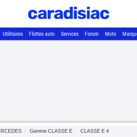
Utilitaires
Flottes auto
Services
Forum
Moto
Marqu
ERCEDES
Gamme
CLASSE E
CLASSE E 4