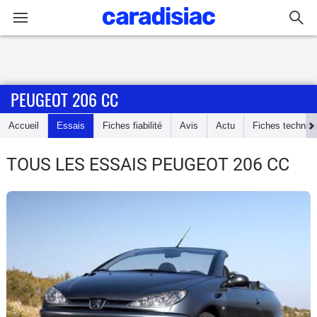
Connexion / Inscription
PEUGEOT 206 CC
Accueil
Accueil
Essais
Fiches fiabilité
Avis
Actu
Fiches techniq
Actu
TOUS LES ESSAIS PEUGEOT 206 CC
Essais
Guide
d'achat
Electriques
Utilitaires