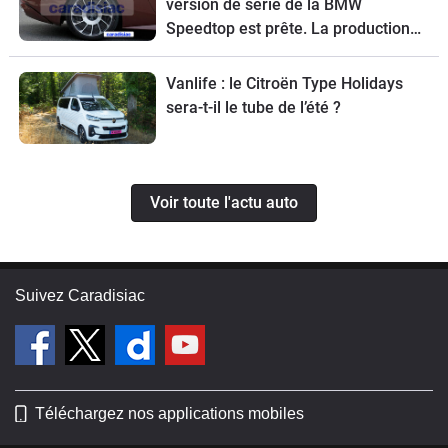
version de série de la BMW
Speedtop est prête. La production
de ce break de chasse sera limitée à
70 exemplaires.
Vanlife : le Citroën Type Holidays
sera-t-il le tube de l’été ?
Voir toute l'actu auto
Suivez Caradisiac
Téléchargez nos applications mobiles