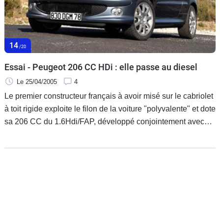
Flottes
Auto
14
Services
/20
Essai - Peugeot 206 CC HDi : elle passe au diesel
Forum
Le 25/04/2005
4
Le premier constructeur français à avoir misé sur le cabriolet
Moto
à toit rigide exploite le filon de la voiture "polyvalente" et dote
sa 206 CC du 1.6Hdi/FAP, développé conjointement avec
Marques
Ford. Une mécanique propre et performante qui vient faire
de l'ombre au 1.3 Cdti de la Tigra Twintop.