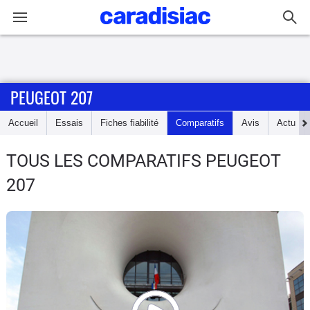
Connexion / Inscription
PEUGEOT 207
Accueil
Accueil
Essais
Fiches fiabilité
Comparatifs
Avis
Actu
Actu
TOUS LES COMPARATIFS PEUGEOT
Essais
207
Guide
d'achat
Electriques
Utilitaires