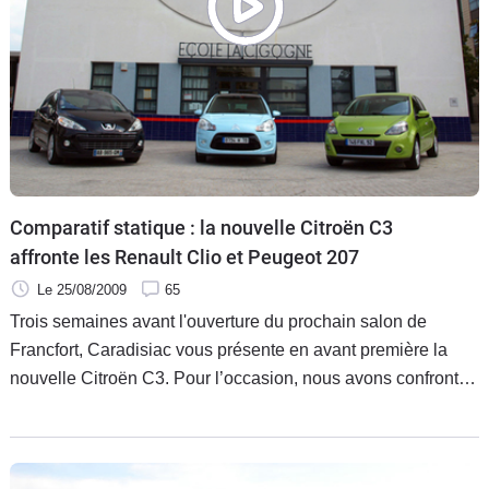
Flottes
Auto
Services
Forum
Moto
Comparatif statique : la nouvelle Citroën C3
affronte les Renault Clio et Peugeot 207
Marques
Le 25/08/2009
65
Trois semaines avant l'ouverture du prochain salon de
Francfort, Caradisiac vous présente en avant première la
nouvelle Citroën C3. Pour l’occasion, nous avons confronté
la principale star du stand Citroën à ses deux principales
concurrentes : la Renault Clio et la Peugeot 207.