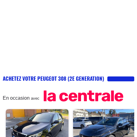
d'objectivité, c'est pour moi une forme de
côté avec main sur la jante est à proscrire sinon ouais vous
censure, surtout quand on connaît les
voyez que dalle. En adoptant une position de conduite
chiffres de ventes aux sociétés
normale tout va bien. J'ai la même position que dans ma
Cadillac et je vois nickel. Ma femme a la même que dans son
Velar et elle a aucun problème non plus pourtant elle est plus
petite avec des jambes plus longues. Il y a pas que le volant
à régler dans une voiture mais aussi le siège ! Si vraiment ça
coince pour le volant faut vous poser la bonne question ...
Testée et approuvée pour ma part !
ACHETEZ VOTRE PEUGEOT 308 (2E GENERATION)
En occasion
avec