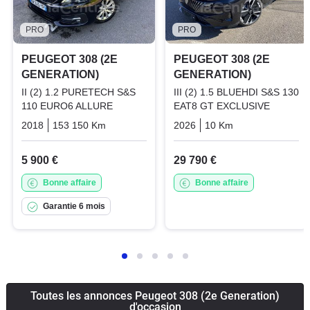
PRO
PRO
PEUGEOT 308 (2E
PEUGEOT 308 (2E
GENERATION)
GENERATION)
II (2) 1.2 PURETECH S&S
III (2) 1.5 BLUEHDI S&S 130
110 EURO6 ALLURE
EAT8 GT EXCLUSIVE
2018
153 150 Km
Manuelle
Essence
2026
10 Km
Automatique
5 900 €
29 790 €
Bonne affaire
Bonne affaire
Garantie 6 mois
Toutes les annonces Peugeot 308 (2e Generation)
d'occasion