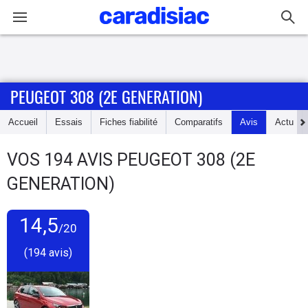
Connexion / Inscription
PEUGEOT 308 (2E GENERATION)
Accueil
Accueil
Essais
Fiches fiabilité
Comparatifs
Avis
Actu
Actu
VOS
194
AVIS
PEUGEOT 308 (2E
Essais
GENERATION)
Guide
d'achat
14,5
/20
(194 avis)
Electriques
Utilitaires