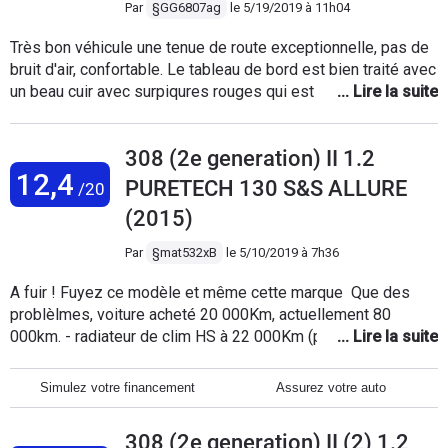
marque. Le confort de conduite ne compense pas une
Par
§GG6807ag
le
5/19/2019 à 11h04
fiabilité déplorable. Je tiens cependant à saluer le
Très bon véhicule une tenue de route exceptionnelle, pas de
professionnalisme de l’agent Peugeot qui entretient le
bruit d'air, confortable. Le tableau de bord est bien traité avec
véhicule. De plus il a la gentillesse de me prêter
un beau cuir avec surpiqures rouges qui est du bel effet. Les
gracieusement une véhicule à chaque fois que ma 308 est
reprises avec le booster sont intéressantes pour moi qui fait
immobilisée (donc souvent....). Je pense aujourd’hui faire
pas mal de montagne le depassement se fait en toute
reprendre cette voiture pour racheter un véhicule diesel d une
308 (2e generation) II 1.2
sécurité.Il manque toutefois sur ce modèle de fin 2015 la
autre marque. (Mais échaudé par ces problèmes de fiabilité
12,4
caméra de recul. Consommation sur 32000 kms 1/3 de
je ne sais plus vers quelle marque me tourner....)
PURETECH 130 S&S ALLURE
/20
montagne 1/3 de ville 1/3 d autoroute 7,2 litres.
(2015)
Par
§mat532xB
le
5/10/2019 à 7h36
A fuir ! Fuyez ce modèle et même cette marque Que des
problèlmes, voiture acheté 20 000Km, actuellement 80
000km. - radiateur de clim HS à 22 000Km (pris en garantie) -
changement haut parleur droite et gauche (pris en garantie) -
Catalyseur changer à 60 000km (pris en garantie) - Fuite de
Simulez votre financement
Assurez votre auto
clim (2fois) pris en garantie - Embrayage + volant moteur à
80 000km (pris en charge à 60%, 800€ à ma charge) une
308 (2e generation) II (2) 1.2
honte vu les problèmes antérieur du véhicule - Plusieurs