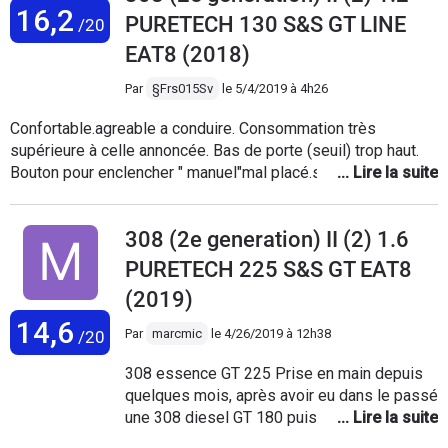
16,2
defauts eléctroniques par la suite (connecteurs défaillants) -
PURETECH 130 S&S GT LINE
/20
Voyant anti pollution allumé... - Bruits parasites, vibrations de
EAT8 (2018)
la coque intérieur du retro, sifflements de la clim...
Heureusement que j'ai une extension et que je ne paie pas la
Par
§Frs015Sv
le
5/4/2019 à 4h26
valise à chaque fois, avec cette voiture on passe notre
Confortable.agreable a conduire. Consommation très
temps au garages C'est dommage il y avait du potentiel,
supérieure à celle annoncée. Bas de porte (seuil) trop haut.
aprés avoir eut une 307, la 308 sera ma dernière peugeot.
Bouton pour enclencher " manuel"mal placé.se déclenche lors
Même sur les nouveaux 3008, on retrouve les mêmes
de la tenue du levier. Planche arrière de coffre trop basse.on
problèmes, ayant eut un 3008 un moment dû à
se cogne pour aller dans le fond du coffre. L'affichage
l'immobilisation de ma 308. Par exemple la coque du retro
308 (2e generation) II (2) 1.6
vitesse n'est pas prioritaire.
interieur qui vibre, plastique mal ajusté, breff c'est honteux
de retrouver les mêmes problèmes sur une voiture qui a 4
PURETECH 225 S&S GT EAT8
ans de plus et voir que rien n'a été fait !
(2019)
14,6
Par
marcmic
le
4/26/2019 à 12h38
/20
308 essence GT 225 Prise en main depuis
quelques mois, après avoir eu dans le passé
une 308 diesel GT 180 puis une 308 GTI
270, voici mes commentaires : Confortable,