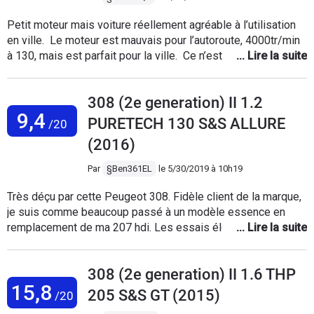
Petit moteur mais voiture réellement agréable à l’utilisation
en ville. Le moteur est mauvais pour l’autoroute, 4000tr/min
à 130, mais est parfait pour la ville. Ce n’est pas un foudre
de guerre mais j’ai beaucoup apprécié le pousser dans les
tours, sa sonorité est vraiment attachante. Le design de
308 (2e generation) II 1.2
cette 308 est exemplaire, la qualité de finition est
9,4
fantastique et la position de conduite est tout simplement
PURETECH 130 S&S ALLURE
/20
incroyable. J’ai gardé ce véhicule 1 ans et demie, je l’ai
(2016)
amené à 55.000km, je l’ai vendu pour tout autre chose en bva
et diesel car je faisais trop d’autoroute mais je la regrette.
Par
§Ben361EL
le
5/30/2019 à 10h19
Très déçu par cette Peugeot 308. Fidèle client de la marque,
je suis comme beaucoup passé à un modèle essence en
remplacement de ma 207 hdi. Les essais élogieux de la
presse automobile m’ont convaincu de choisir ce moteur
purtech 130 en bvm6. Avec du recul, vu le manque de fiabilité
308 (2e generation) II 1.6 THP
de cette voiture je pense avoir fait une grosse erreur en
15,8
achetant cette 308 d occasion récente (1an et demi et un peu
205 S&S GT (2015)
/20
plus de 20000 km, 1ère main) à un concessionnaire de la