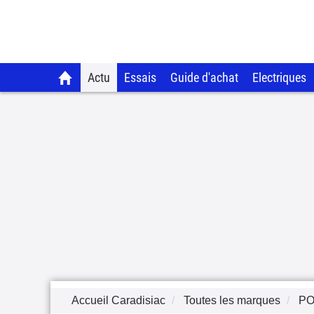
Actu
Essais
Guide d'achat
Electriques
Accueil Caradisiac
Toutes les marques
P